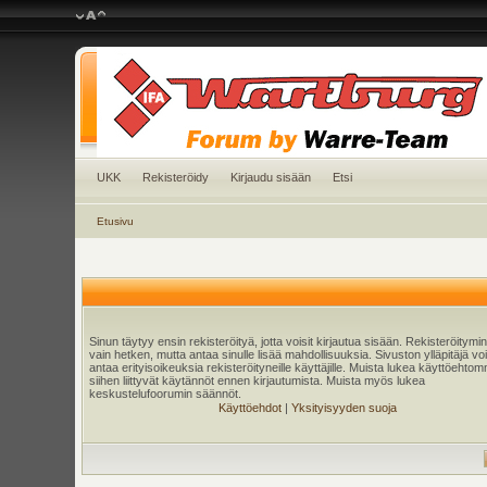
UKK
Rekisteröidy
Kirjaudu sisään
Etsi
Etusivu
Sinun täytyy ensin rekisteröityä, jotta voisit kirjautua sisään. Rekisteröitymi
vain hetken, mutta antaa sinulle lisää mahdollisuuksia. Sivuston ylläpitäjä v
antaa erityisoikeuksia rekisteröityneille käyttäjille. Muista lukea käyttöehtom
siihen liittyvät käytännöt ennen kirjautumista. Muista myös lukea
keskustelufoorumin säännöt.
Käyttöehdot
|
Yksityisyyden suoja