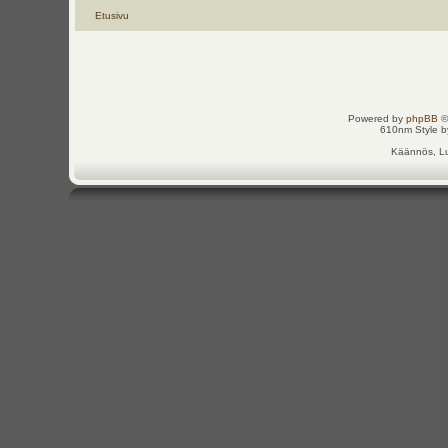
Etusivu
Powered by
phpBB
©
610nm Style by
Käännös, Lu