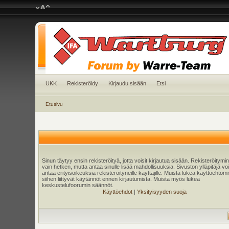
UKK
Rekisteröidy
Kirjaudu sisään
Etsi
Etusivu
Sinun täytyy ensin rekisteröityä, jotta voisit kirjautua sisään. Rekisteröitymi
vain hetken, mutta antaa sinulle lisää mahdollisuuksia. Sivuston ylläpitäjä v
antaa erityisoikeuksia rekisteröityneille käyttäjille. Muista lukea käyttöehtom
siihen liittyvät käytännöt ennen kirjautumista. Muista myös lukea
keskustelufoorumin säännöt.
Käyttöehdot
|
Yksityisyyden suoja