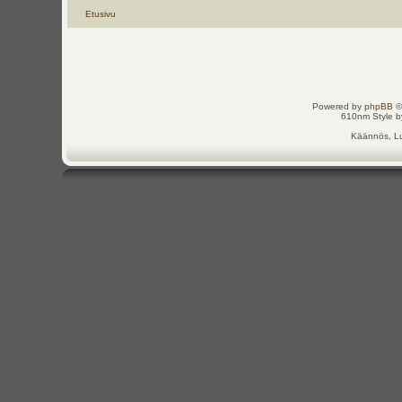
Etusivu
Powered by
phpBB
©
610nm Style by
Käännös, Lu