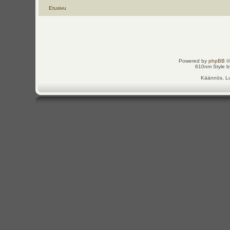
Etusivu
Powered by
phpBB
©
610nm Style by
Käännös, Lu