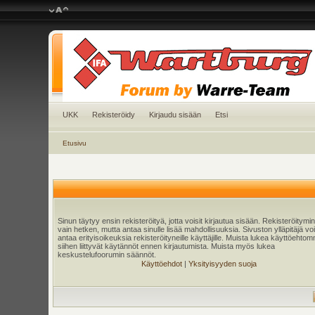
UKK
Rekisteröidy
Kirjaudu sisään
Etsi
Etusivu
Sinun täytyy ensin rekisteröityä, jotta voisit kirjautua sisään. Rekisteröitymi
vain hetken, mutta antaa sinulle lisää mahdollisuuksia. Sivuston ylläpitäjä v
antaa erityisoikeuksia rekisteröityneille käyttäjille. Muista lukea käyttöehtom
siihen liittyvät käytännöt ennen kirjautumista. Muista myös lukea
keskustelufoorumin säännöt.
Käyttöehdot
|
Yksityisyyden suoja