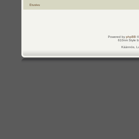
Etusivu
Powered by
phpBB
©
610nm Style by
Käännös, Lu