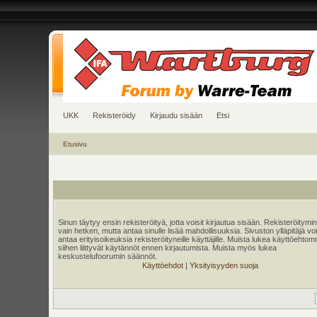
UKK
Rekisteröidy
Kirjaudu sisään
Etsi
Etusivu
Sinun täytyy ensin rekisteröityä, jotta voisit kirjautua sisään. Rekisteröitymi
vain hetken, mutta antaa sinulle lisää mahdollisuuksia. Sivuston ylläpitäjä v
antaa erityisoikeuksia rekisteröityneille käyttäjille. Muista lukea käyttöehtom
siihen liittyvät käytännöt ennen kirjautumista. Muista myös lukea
keskustelufoorumin säännöt.
Käyttöehdot
|
Yksityisyyden suoja