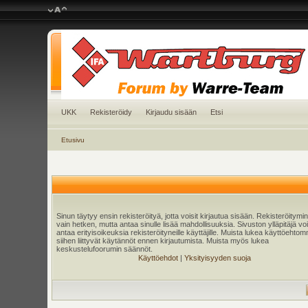
UKK
Rekisteröidy
Kirjaudu sisään
Etsi
Etusivu
Sinun täytyy ensin rekisteröityä, jotta voisit kirjautua sisään. Rekisteröitymi
vain hetken, mutta antaa sinulle lisää mahdollisuuksia. Sivuston ylläpitäjä v
antaa erityisoikeuksia rekisteröityneille käyttäjille. Muista lukea käyttöehtom
siihen liittyvät käytännöt ennen kirjautumista. Muista myös lukea
keskustelufoorumin säännöt.
Käyttöehdot
|
Yksityisyyden suoja