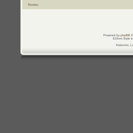
Etusivu
Powered by
phpBB
©
610nm Style by
Käännös, Lu