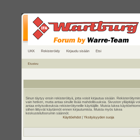
UKK
Rekisteröidy
Kirjaudu sisään
Etsi
Etusivu
Sinun täytyy ensin rekisteröityä, jotta voisit kirjautua sisään. Rekisteröitymi
vain hetken, mutta antaa sinulle lisää mahdollisuuksia. Sivuston ylläpitäjä v
antaa erityisoikeuksia rekisteröityneille käyttäjille. Muista lukea käyttöehtom
siihen liittyvät käytännöt ennen kirjautumista. Muista myös lukea
keskustelufoorumin säännöt.
Käyttöehdot
|
Yksityisyyden suoja