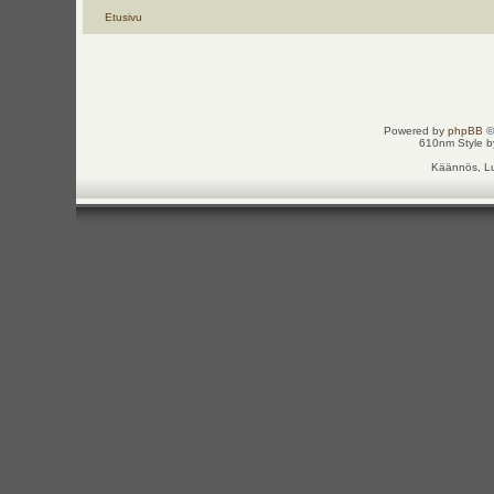
Etusivu
Powered by
phpBB
©
610nm Style by
Käännös, Lu