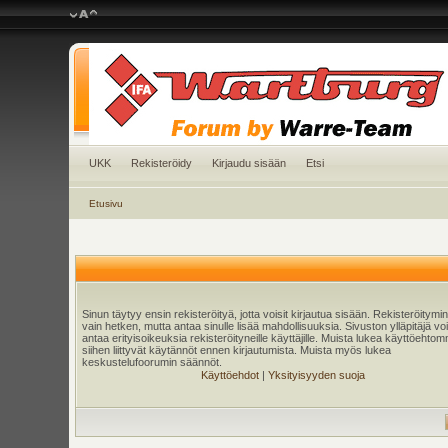
UKK
Rekisteröidy
Kirjaudu sisään
Etsi
Etusivu
Sinun täytyy ensin rekisteröityä, jotta voisit kirjautua sisään. Rekisteröitymi
vain hetken, mutta antaa sinulle lisää mahdollisuuksia. Sivuston ylläpitäjä v
antaa erityisoikeuksia rekisteröityneille käyttäjille. Muista lukea käyttöehtom
siihen liittyvät käytännöt ennen kirjautumista. Muista myös lukea
keskustelufoorumin säännöt.
Käyttöehdot
|
Yksityisyyden suoja