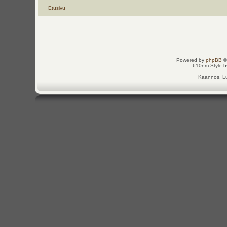
Etusivu
Powered by
phpBB
©
610nm Style by
Käännös, Lu