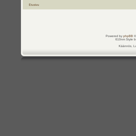
Etusivu
Powered by
phpBB
©
610nm Style by
Käännös, Lu