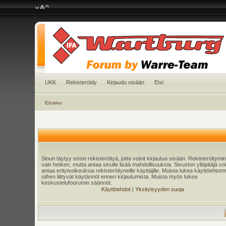
UKK
Rekisteröidy
Kirjaudu sisään
Etsi
Etusivu
Sinun täytyy ensin rekisteröityä, jotta voisit kirjautua sisään. Rekisteröitymi
vain hetken, mutta antaa sinulle lisää mahdollisuuksia. Sivuston ylläpitäjä v
antaa erityisoikeuksia rekisteröityneille käyttäjille. Muista lukea käyttöehtom
siihen liittyvät käytännöt ennen kirjautumista. Muista myös lukea
keskustelufoorumin säännöt.
Käyttöehdot
|
Yksityisyyden suoja