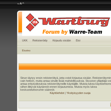
UKK
Rekisteröidy
Kirjaudu sisään
Etsi
Etusivu
Sinun täytyy ensin rekisteröityä, jotta voisit kirjautua sisään. Rekisteröitymi
vain hetken, mutta antaa sinulle lisää mahdollisuuksia. Sivuston ylläpitäjä v
antaa erityisoikeuksia rekisteröityneille käyttäjille. Muista lukea käyttöehtom
siihen liittyvät käytännöt ennen kirjautumista. Muista myös lukea
keskustelufoorumin säännöt.
Käyttöehdot
|
Yksityisyyden suoja