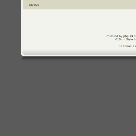
Etusivu
Powered by
phpBB
©
610nm Style by
Käännös, Lu