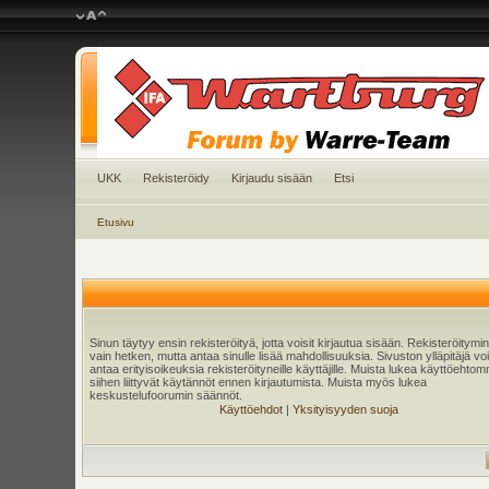
UKK
Rekisteröidy
Kirjaudu sisään
Etsi
Etusivu
Sinun täytyy ensin rekisteröityä, jotta voisit kirjautua sisään. Rekisteröitymi
vain hetken, mutta antaa sinulle lisää mahdollisuuksia. Sivuston ylläpitäjä v
antaa erityisoikeuksia rekisteröityneille käyttäjille. Muista lukea käyttöehtom
siihen liittyvät käytännöt ennen kirjautumista. Muista myös lukea
keskustelufoorumin säännöt.
Käyttöehdot
|
Yksityisyyden suoja