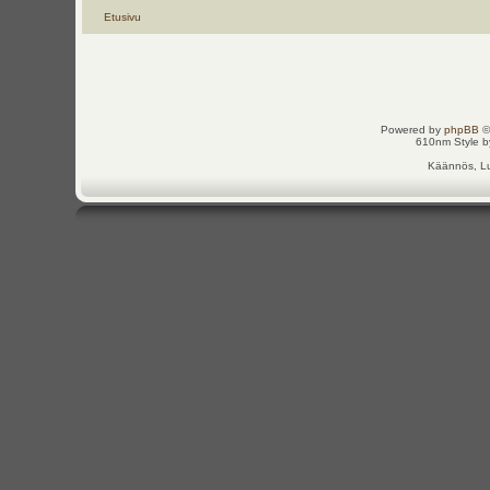
Etusivu
Powered by
phpBB
©
610nm Style by
Käännös, Lu