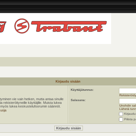
Kirjaudu sisään
Käyttäjätunnus:
Rekisteröid
öityminen vie vain hetken, mutta antaa sinulle
Salasana:
 rekisteröityneille käyttäjille. Muista lukea
Unohdin sa
ta myös lukea keskustelufoorumin säännöt.
Lähetä tunn
suoja
Kirjaudu
Piilota p