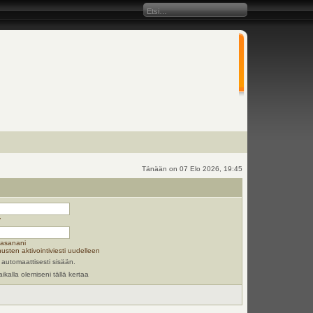
Tänään on 07 Elo 2026, 19:45
y
lasanani
usten aktivointiviesti uudelleen
 automaattisesti sisään.
aikalla olemiseni tällä kertaa