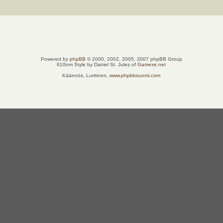
Powered by
phpBB
© 2000, 2002, 2005, 2007 phpBB Group
610nm Style by Daniel St. Jules of
Gamexe.net
Käännös, Lurttinen,
www.phpbbsuomi.com