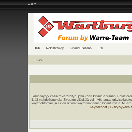
UKK
Rekisteröidy
Kirjaudu sisään
Etsi
Etusivu
Sinun täytyy ensin rekisteröityä, jotta voisit kirjautua sisään. Rekister
lisää mahdollisuuksia. Sivuston ylläpitäjä voi myös antaa erityisoikeuksia
käyttöehtomme ja siihen liittyvät käytännöt ennen kirjautumista. Muis
Käyttöehdot
|
Yksityisyyden 