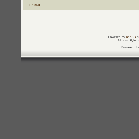
Etusivu
Powered by
phpBB
©
610nm Style by
Käännös, Lu