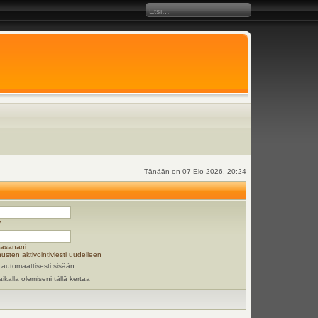
Tänään on 07 Elo 2026, 20:24
y
lasanani
usten aktivointiviesti uudelleen
 automaattisesti sisään.
aikalla olemiseni tällä kertaa