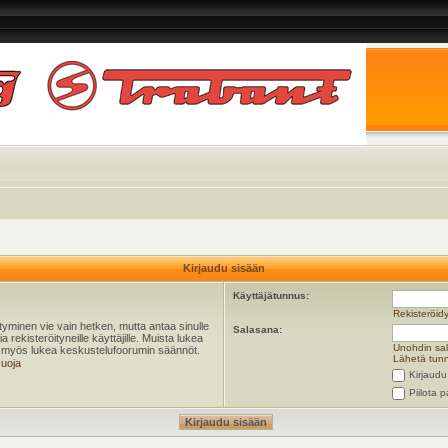
Kirjaudu sisään
Käyttäjätunnus:
Rekisteröid
öityminen vie vain hetken, mutta antaa sinulle
Salasana:
 rekisteröityneille käyttäjille. Muista lukea
Unohdin sa
ta myös lukea keskustelufoorumin säännöt.
Lähetä tunn
suoja
Kirjaudu
Piilota p