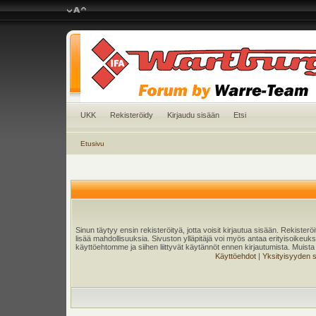
UKK
Rekisteröidy
Kirjaudu sisään
Etsi
Etusivu
Sinun täytyy ensin rekisteröityä, jotta voisit kirjautua sisään. Rekister
lisää mahdollisuuksia. Sivuston ylläpitäjä voi myös antaa erityisoikeuksia
käyttöehtomme ja siihen liittyvät käytännöt ennen kirjautumista. Muis
Käyttöehdot
|
Yksityisyyden 