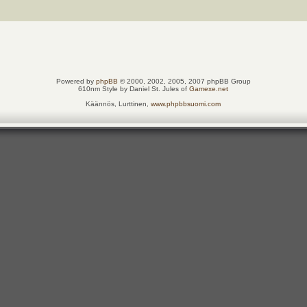
Powered by
phpBB
© 2000, 2002, 2005, 2007 phpBB Group
610nm Style by Daniel St. Jules of
Gamexe.net
Käännös, Lurttinen,
www.phpbbsuomi.com