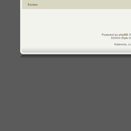
Etusivu
Powered by
phpBB
©
610nm Style by
Käännös, Lu