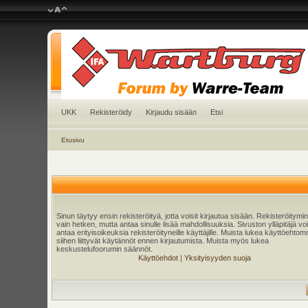
UKK
Rekisteröidy
Kirjaudu sisään
Etsi
Etusivu
Sinun täytyy ensin rekisteröityä, jotta voisit kirjautua sisään. Rekisteröitymi
vain hetken, mutta antaa sinulle lisää mahdollisuuksia. Sivuston ylläpitäjä v
antaa erityisoikeuksia rekisteröityneille käyttäjille. Muista lukea käyttöehtom
siihen liittyvät käytännöt ennen kirjautumista. Muista myös lukea
keskustelufoorumin säännöt.
Käyttöehdot
|
Yksityisyyden suoja