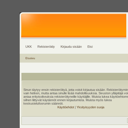
UKK
Rekisteröidy
Kirjaudu sisään
Etsi
Etusivu
Sinun täytyy ensin rekisteröityä, jotta voisit kirjautua sisään. Rekisteröitymi
vain hetken, mutta antaa sinulle lisää mahdollisuuksia. Sivuston ylläpitäjä v
antaa erityisoikeuksia rekisteröityneille käyttäjille. Muista lukea käyttöehtom
siihen liittyvät käytännöt ennen kirjautumista. Muista myös lukea
keskustelufoorumin säännöt.
Käyttöehdot
|
Yksityisyyden suoja