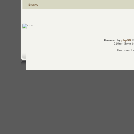
Etusivu
Powered by
phpBB
©
610nm Style by
Käännös, Lu