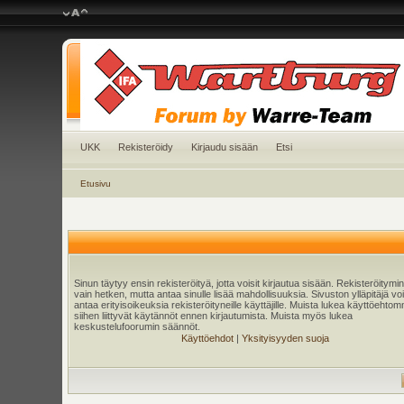
UKK
Rekisteröidy
Kirjaudu sisään
Etsi
Etusivu
Sinun täytyy ensin rekisteröityä, jotta voisit kirjautua sisään. Rekisteröitymi
vain hetken, mutta antaa sinulle lisää mahdollisuuksia. Sivuston ylläpitäjä v
antaa erityisoikeuksia rekisteröityneille käyttäjille. Muista lukea käyttöehtom
siihen liittyvät käytännöt ennen kirjautumista. Muista myös lukea
keskustelufoorumin säännöt.
Käyttöehdot
|
Yksityisyyden suoja