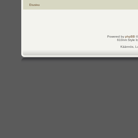
Etusivu
Powered by
phpBB
©
610nm Style by
Käännös, Lu