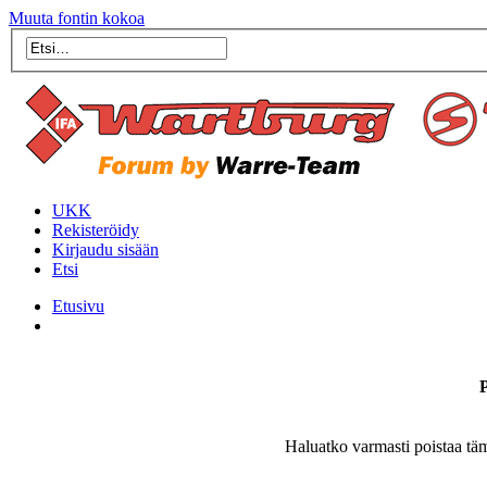
Muuta fontin kokoa
UKK
Rekisteröidy
Kirjaudu sisään
Etsi
Etusivu
P
Haluatko varmasti poistaa tä