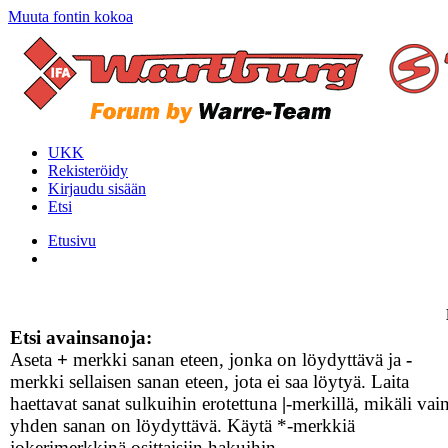
Muuta fontin kokoa
UKK
Rekisteröidy
Kirjaudu sisään
Etsi
Etusivu
Etsi avainsanoja:
Aseta
+
merkki sanan eteen, jonka on löydyttävä ja
-
merkki sellaisen sanan eteen, jota ei saa löytyä. Laita
haettavat sanat sulkuihin erotettuna
|
-merkillä, mikäli vai
yhden sanan on löydyttävä. Käytä *-merkkiä
jokerimerkkinä osittaisiin hakuihin