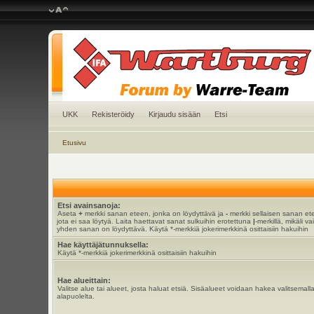
UKK
Rekisteröidy
Kirjaudu sisään
Etsi
Etusivu
Etsi avainsanoja:
Aseta
+
merkki sanan eteen, jonka on löydyttävä ja
-
merkki sellaisen sanan et
jota ei saa löytyä. Laita haettavat sanat sulkuihin erotettuna
|
-merkillä, mikäli va
yhden sanan on löydyttävä. Käytä *-merkkiä jokerimerkkinä osittaisiin hakuihin
Hae käyttäjätunnuksella:
Käytä *-merkkiä jokerimerkkinä osittaisiin hakuihin
Hae alueittain:
Valitse alue tai alueet, josta haluat etsiä. Sisäalueet voidaan hakea valitsemall
alapuolelta.