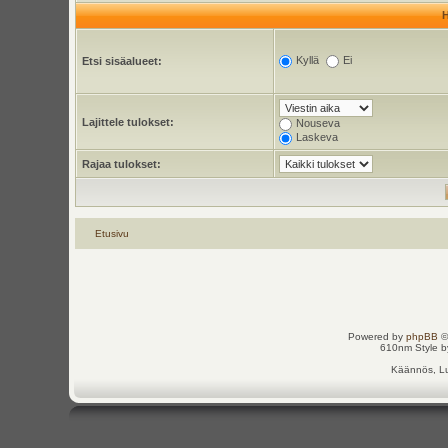
Kyllä
Ei
Etsi sisäalueet:
Lajittele tulokset:
Nouseva
Laskeva
Rajaa tulokset:
Etusivu
Powered by
phpBB
©
610nm Style by
Käännös, Lu