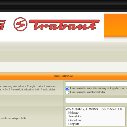
Hakulauseke
n eteen, jota ei saa löytyä. Laita haettavat
Hae kaikilla sanoilla tai käytä kirjoitettua 
. Käytä *-merkkiä jokerimerkkinä osittaisiin
Hae kaikilla vaihtoehdoilla
emalla se alapuolelta.