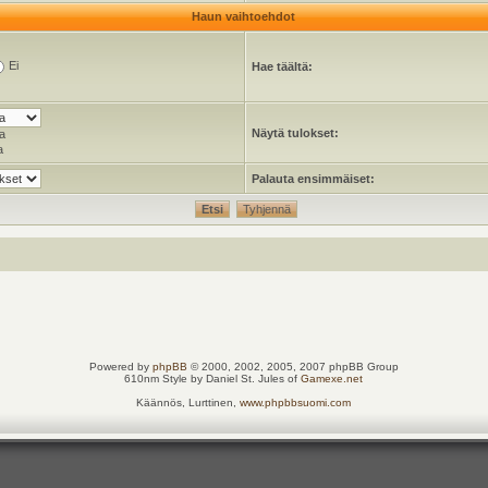
Haun vaihtoehdot
Ei
Hae täältä:
Näytä tulokset:
a
a
Palauta ensimmäiset:
Powered by
phpBB
© 2000, 2002, 2005, 2007 phpBB Group
610nm Style by Daniel St. Jules of
Gamexe.net
Käännös, Lurttinen,
www.phpbbsuomi.com