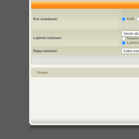
Kyllä
Etsi sisäalueet:
Lajittele tulokset:
Nousev
Laskev
Rajaa tulokset:
Etusivu