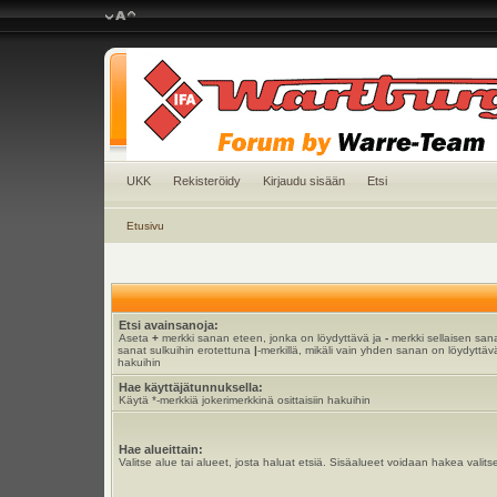
UKK
Rekisteröidy
Kirjaudu sisään
Etsi
Etusivu
Etsi avainsanoja:
Aseta
+
merkki sanan eteen, jonka on löydyttävä ja
-
merkki sellaisen sana
sanat sulkuihin erotettuna
|
-merkillä, mikäli vain yhden sanan on löydyttävä
hakuihin
Hae käyttäjätunnuksella:
Käytä *-merkkiä jokerimerkkinä osittaisiin hakuihin
Hae alueittain:
Valitse alue tai alueet, josta haluat etsiä. Sisäalueet voidaan hakea valits