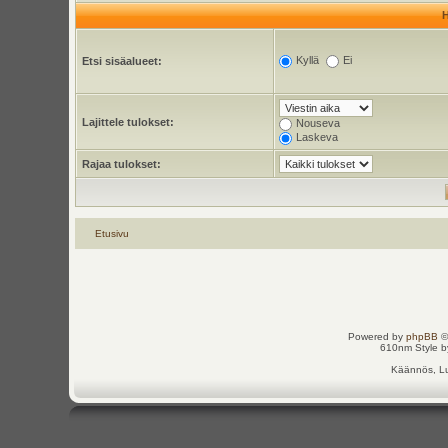
Kyllä
Ei
Etsi sisäalueet:
Lajittele tulokset:
Nouseva
Laskeva
Rajaa tulokset:
Etusivu
Powered by
phpBB
©
610nm Style by
Käännös, Lu