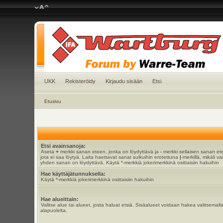
UKK
Rekisteröidy
Kirjaudu sisään
Etsi
Etusivu
Etsi avainsanoja:
Aseta
+
merkki sanan eteen, jonka on löydyttävä ja
-
merkki sellaisen sanan et
jota ei saa löytyä. Laita haettavat sanat sulkuihin erotettuna
|
-merkillä, mikäli va
yhden sanan on löydyttävä. Käytä *-merkkiä jokerimerkkinä osittaisiin hakuihin
Hae käyttäjätunnuksella:
Käytä *-merkkiä jokerimerkkinä osittaisiin hakuihin
Hae alueittain:
Valitse alue tai alueet, josta haluat etsiä. Sisäalueet voidaan hakea valitsemall
alapuolelta.