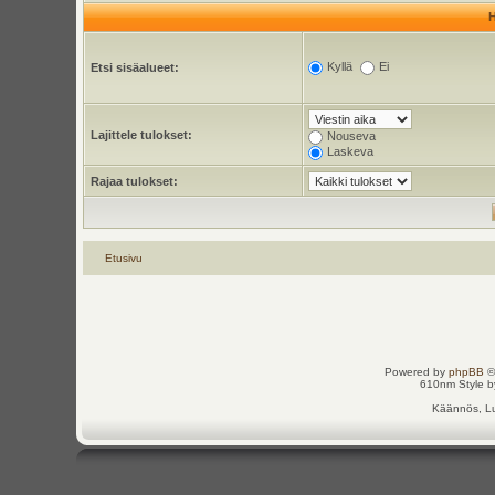
Kyllä
Ei
Etsi sisäalueet:
Lajittele tulokset:
Nouseva
Laskeva
Rajaa tulokset:
Etusivu
Powered by
phpBB
©
610nm Style by
Käännös, Lu