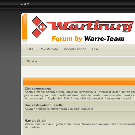
UKK
Rekisteröidy
Kirjaudu sisään
Etsi
Etusivu
Etsi avainsanoja:
Aseta
+
merkki sanan eteen, jonka on löydyttävä ja
-
merkki sellaisen sanan et
jota ei saa löytyä. Laita haettavat sanat sulkuihin erotettuna
|
-merkillä, mikäli va
yhden sanan on löydyttävä. Käytä *-merkkiä jokerimerkkinä osittaisiin hakuihin
Hae käyttäjätunnuksella:
Käytä *-merkkiä jokerimerkkinä osittaisiin hakuihin
Hae alueittain:
Valitse alue tai alueet, josta haluat etsiä. Sisäalueet voidaan hakea valitsemall
alapuolelta.