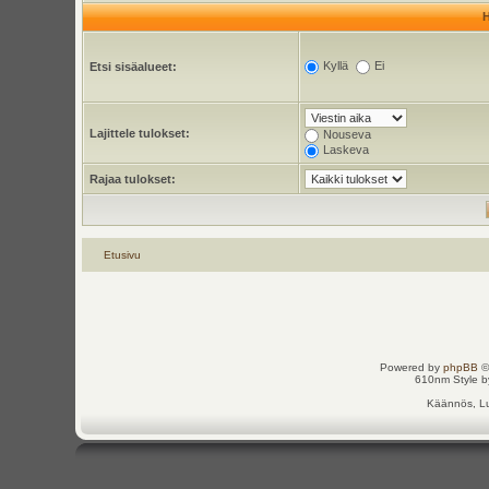
Kyllä
Ei
Etsi sisäalueet:
Lajittele tulokset:
Nouseva
Laskeva
Rajaa tulokset:
Etusivu
Powered by
phpBB
©
610nm Style by
Käännös, Lu