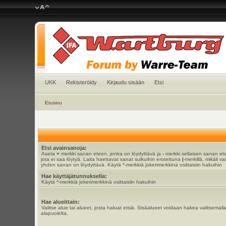
UKK
Rekisteröidy
Kirjaudu sisään
Etsi
Etusivu
Etsi avainsanoja:
Aseta
+
merkki sanan eteen, jonka on löydyttävä ja
-
merkki sellaisen sanan et
jota ei saa löytyä. Laita haettavat sanat sulkuihin erotettuna
|
-merkillä, mikäli va
yhden sanan on löydyttävä. Käytä *-merkkiä jokerimerkkinä osittaisiin hakuihin
Hae käyttäjätunnuksella:
Käytä *-merkkiä jokerimerkkinä osittaisiin hakuihin
Hae alueittain:
Valitse alue tai alueet, josta haluat etsiä. Sisäalueet voidaan hakea valitsemall
alapuolelta.