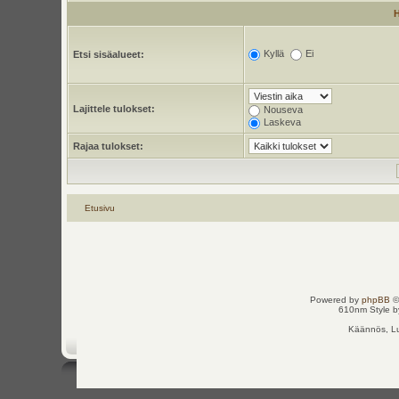
Kyllä
Ei
Etsi sisäalueet:
Lajittele tulokset:
Nouseva
Laskeva
Rajaa tulokset:
Etusivu
Powered by
phpBB
©
610nm Style by
Käännös, Lu