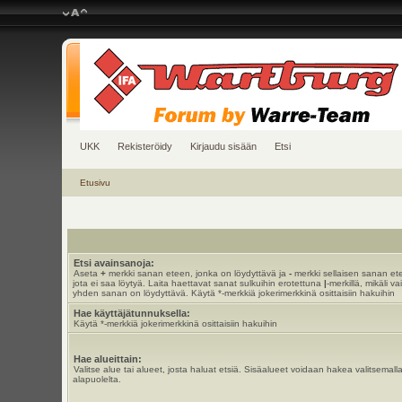
UKK
Rekisteröidy
Kirjaudu sisään
Etsi
Etusivu
Etsi avainsanoja:
Aseta
+
merkki sanan eteen, jonka on löydyttävä ja
-
merkki sellaisen sanan et
jota ei saa löytyä. Laita haettavat sanat sulkuihin erotettuna
|
-merkillä, mikäli va
yhden sanan on löydyttävä. Käytä *-merkkiä jokerimerkkinä osittaisiin hakuihin
Hae käyttäjätunnuksella:
Käytä *-merkkiä jokerimerkkinä osittaisiin hakuihin
Hae alueittain:
Valitse alue tai alueet, josta haluat etsiä. Sisäalueet voidaan hakea valitsemall
alapuolelta.