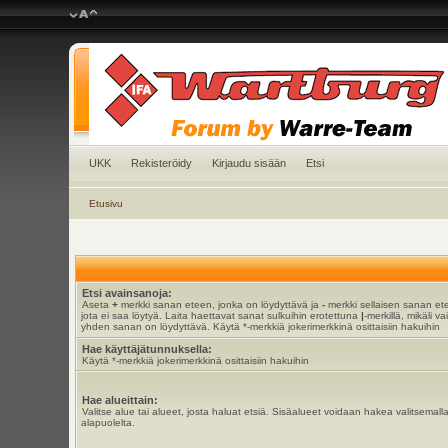
UKK
Rekisteröidy
Kirjaudu sisään
Etsi
Etusivu
Etsi avainsanoja:
Aseta
+
merkki sanan eteen, jonka on löydyttävä ja
-
merkki sellaisen sanan et
jota ei saa löytyä. Laita haettavat sanat sulkuihin erotettuna
|
-merkillä, mikäli va
yhden sanan on löydyttävä. Käytä *-merkkiä jokerimerkkinä osittaisiin hakuihin
Hae käyttäjätunnuksella:
Käytä *-merkkiä jokerimerkkinä osittaisiin hakuihin
Hae alueittain:
Valitse alue tai alueet, josta haluat etsiä. Sisäalueet voidaan hakea valitsemall
alapuolelta.