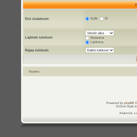
Kyllä
Ei
Etsi sisäalueet:
Lajittele tulokset:
Nouseva
Laskeva
Rajaa tulokset:
Etusivu
Powered by
phpBB
©
610nm Style by
Käännös, Lu