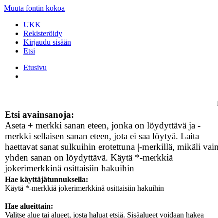
Muuta fontin kokoa
UKK
Rekisteröidy
Kirjaudu sisään
Etsi
Etusivu
Etsi avainsanoja:
Aseta
+
merkki sanan eteen, jonka on löydyttävä ja
-
merkki sellaisen sanan eteen, jota ei saa löytyä. Laita
haettavat sanat sulkuihin erotettuna
|
-merkillä, mikäli vai
yhden sanan on löydyttävä. Käytä *-merkkiä
jokerimerkkinä osittaisiin hakuihin
Hae käyttäjätunnuksella:
Käytä *-merkkiä jokerimerkkinä osittaisiin hakuihin
Hae alueittain:
Valitse alue tai alueet, josta haluat etsiä. Sisäalueet voidaan hakea