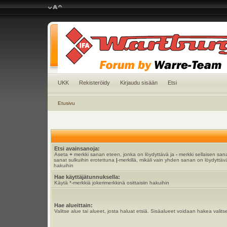
UKK
Rekisteröidy
Kirjaudu sisään
Etsi
Etusivu
Etsi avainsanoja:
Aseta
+
merkki sanan eteen, jonka on löydyttävä ja
-
merkki sellaisen sana
sanat sulkuihin erotettuna
|
-merkillä, mikäli vain yhden sanan on löydyttävä
hakuihin
Hae käyttäjätunnuksella:
Käytä *-merkkiä jokerimerkkinä osittaisiin hakuihin
Hae alueittain:
Valitse alue tai alueet, josta haluat etsiä. Sisäalueet voidaan hakea valits