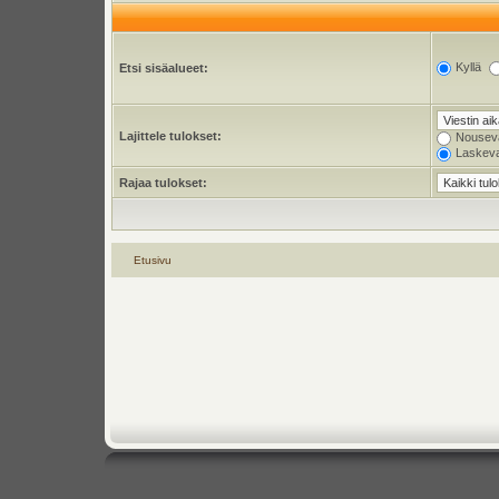
Kyllä
Etsi sisäalueet:
Lajittele tulokset:
Nousev
Laskev
Rajaa tulokset:
Etusivu