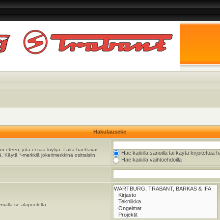
Hakulauseke
n eteen, jota ei saa löytyä. Laita haettavat
Hae kaikilla sanoilla tai käytä kirjoitettua 
. Käytä *-merkkiä jokerimerkkinä osittaisiin
Hae kaikilla vaihtoehdoilla
emalla se alapuolelta.