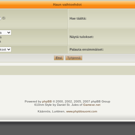
Haun vaihtoehdot
Ei
Hae täältä:
Näytä tulokset:
a
a
Palauta ensimmäiset:
Powered by
phpBB
© 2000, 2002, 2005, 2007 phpBB Group
610nm Style by Daniel St. Jules of
Gamexe.net
Käännös, Lurttinen,
www.phpbbsuomi.com