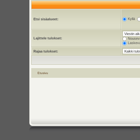
Kyllä
Etsi sisäalueet:
Lajittele tulokset:
Nousev
Laskev
Rajaa tulokset:
Etusivu