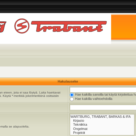
Hakulauseke
n eteen, jota ei saa löytyä. Laita haettavat
Hae kaikilla sanoilla tai käytä kirjoitettua 
. Käytä *-merkkiä jokerimerkkinä osittaisiin
Hae kaikilla vaihtoehdoilla
emalla se alapuolelta.