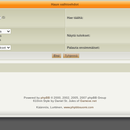
Haun vaihtoehdot
Ei
Hae täältä:
Näytä tulokset:
a
a
Palauta ensimmäiset:
Powered by
phpBB
© 2000, 2002, 2005, 2007 phpBB Group
610nm Style by Daniel St. Jules of
Gamexe.net
Käännös, Lurttinen,
www.phpbbsuomi.com