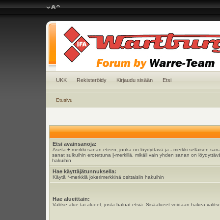
UKK
Rekisteröidy
Kirjaudu sisään
Etsi
Etusivu
Etsi avainsanoja:
Aseta
+
merkki sanan eteen, jonka on löydyttävä ja
-
merkki sellaisen sana
sanat sulkuihin erotettuna
|
-merkillä, mikäli vain yhden sanan on löydyttävä
hakuihin
Hae käyttäjätunnuksella:
Käytä *-merkkiä jokerimerkkinä osittaisiin hakuihin
Hae alueittain:
Valitse alue tai alueet, josta haluat etsiä. Sisäalueet voidaan hakea valits