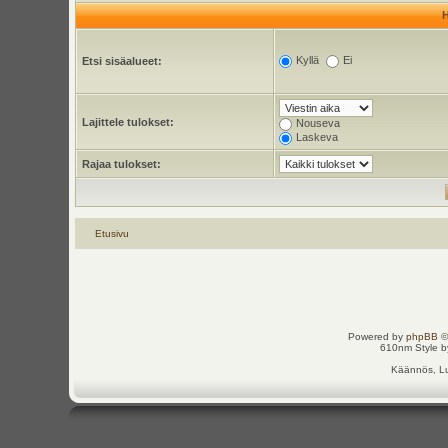
Kyllä
Ei
Etsi sisäalueet:
Lajittele tulokset:
Nouseva
Laskeva
Rajaa tulokset:
Etusivu
Powered by
phpBB
©
610nm Style by
Käännös, Lu