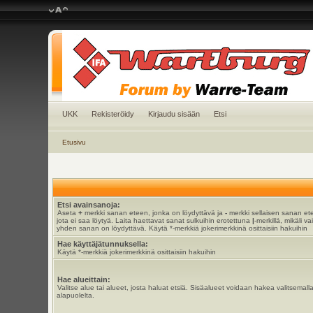
UKK
Rekisteröidy
Kirjaudu sisään
Etsi
Etusivu
Etsi avainsanoja:
Aseta
+
merkki sanan eteen, jonka on löydyttävä ja
-
merkki sellaisen sanan et
jota ei saa löytyä. Laita haettavat sanat sulkuihin erotettuna
|
-merkillä, mikäli va
yhden sanan on löydyttävä. Käytä *-merkkiä jokerimerkkinä osittaisiin hakuihin
Hae käyttäjätunnuksella:
Käytä *-merkkiä jokerimerkkinä osittaisiin hakuihin
Hae alueittain:
Valitse alue tai alueet, josta haluat etsiä. Sisäalueet voidaan hakea valitsemall
alapuolelta.