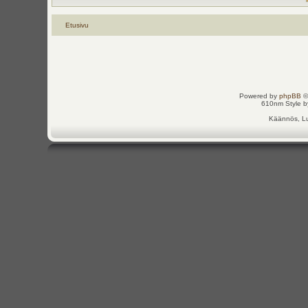
Etusivu
Powered by
phpBB
©
610nm Style by
Käännös, Lu