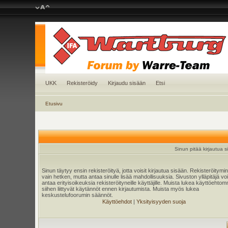
UKK
Rekisteröidy
Kirjaudu sisään
Etsi
Etusivu
Sinun pitää kirjautua s
Sinun täytyy ensin rekisteröityä, jotta voisit kirjautua sisään. Rekisteröitymi
vain hetken, mutta antaa sinulle lisää mahdollisuuksia. Sivuston ylläpitäjä v
antaa erityisoikeuksia rekisteröityneille käyttäjille. Muista lukea käyttöehtom
siihen liittyvät käytännöt ennen kirjautumista. Muista myös lukea
keskustelufoorumin säännöt.
Käyttöehdot
|
Yksityisyyden suoja