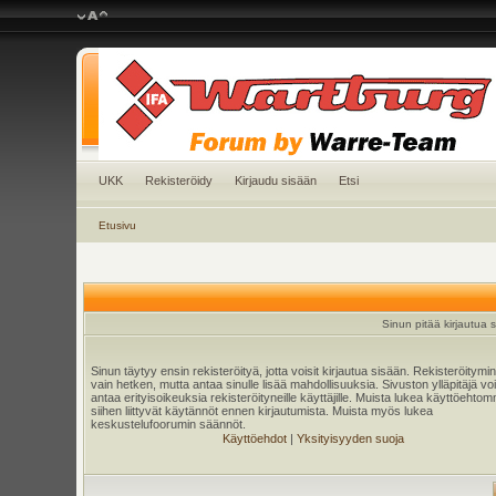
UKK
Rekisteröidy
Kirjaudu sisään
Etsi
Etusivu
Sinun pitää kirjautua si
Sinun täytyy ensin rekisteröityä, jotta voisit kirjautua sisään. Rekisteröitymi
vain hetken, mutta antaa sinulle lisää mahdollisuuksia. Sivuston ylläpitäjä v
antaa erityisoikeuksia rekisteröityneille käyttäjille. Muista lukea käyttöehtom
siihen liittyvät käytännöt ennen kirjautumista. Muista myös lukea
keskustelufoorumin säännöt.
Käyttöehdot
|
Yksityisyyden suoja