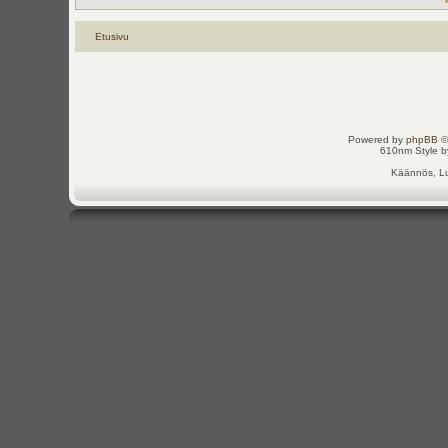
Etusivu
Powered by
phpBB
©
610nm Style by
Käännös, Lu