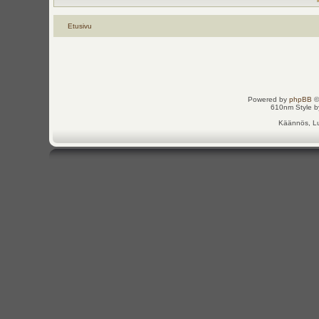
Etusivu
Powered by
phpBB
©
610nm Style by
Käännös, Lu