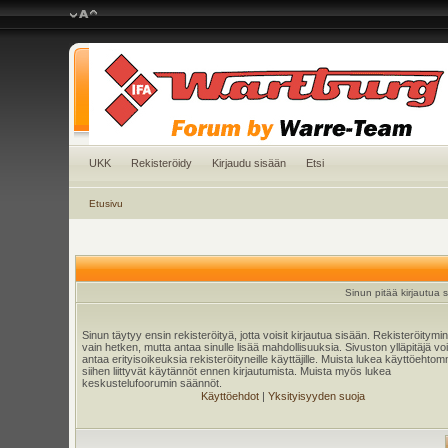
UKK
Rekisteröidy
Kirjaudu sisään
Etsi
Etusivu
Sinun pitää kirjautua si
Sinun täytyy ensin rekisteröityä, jotta voisit kirjautua sisään. Rekisteröitymi
vain hetken, mutta antaa sinulle lisää mahdollisuuksia. Sivuston ylläpitäjä v
antaa erityisoikeuksia rekisteröityneille käyttäjille. Muista lukea käyttöehtom
siihen liittyvät käytännöt ennen kirjautumista. Muista myös lukea
keskustelufoorumin säännöt.
Käyttöehdot
|
Yksityisyyden suoja