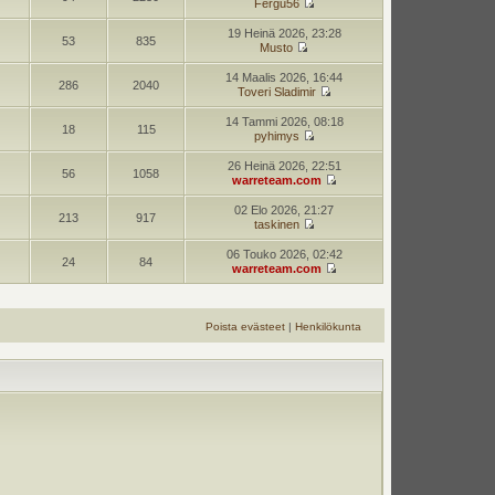
Fergu56
19 Heinä 2026, 23:28
53
835
Musto
14 Maalis 2026, 16:44
286
2040
Toveri Sladimir
14 Tammi 2026, 08:18
18
115
pyhimys
26 Heinä 2026, 22:51
56
1058
warreteam.com
02 Elo 2026, 21:27
213
917
taskinen
06 Touko 2026, 02:42
24
84
warreteam.com
Poista evästeet
|
Henkilökunta