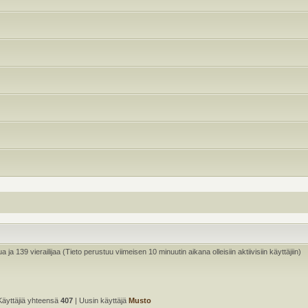
ua ja 139 vierailijaa (Tieto perustuu viimeisen 10 minuutin aikana olleisiin aktiivisiin käyttäjiin)
Käyttäjiä yhteensä
407
| Uusin käyttäjä
Musto