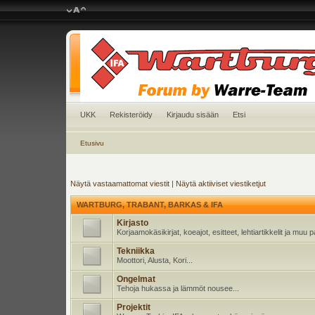
UKK
Rekisteröidy
Kirjaudu sisään
Etsi
Etusivu
Näytä vastaamattomat viestit
|
Näytä aktiiviset viestiketjut
WARTBURG, TRABANT, BARKAS & IFA
Kirjasto
Korjaamokäsikirjat, koeajot, esitteet, lehtiartikkelit ja muu
Tekniikka
Moottori, Alusta, Kori...
Ongelmat
Tehoja hukassa ja lämmöt nousee...
Projektit