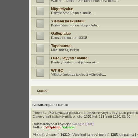
Warren, Trabin, IFA:n kunnostus käynnissä...
Näyttelyalue
Esittele oma Helmesi muille...
Yleinen keskustelu
Kurkistelua muurin ulkopuolelle...
Gallup-alue
Kansan totuus on täällä!
Tapahtumat
Mitä, missä, milloin...
Osto / Myynti / Vaihto
Käytetyt autot, osat ja tavarat...
WT HQ
Ylläpito tiedottaa ja viestit ylläpidolle...
Etusivu
Paikallaolijat - Tilastot
Yhteensä
140
käyttäjää paikalla :: 1 rekisteröitynyttä, ei yhtään piilotett
Eniten yhtaikaisia käyttäjiä on ollut
1358
kpl, 31 Heinä 2026, 01:26
Rekisteröityneet käyttäjät:
Google [Bot]
Selite ::
Ylläpitäjät
,
Valvojat
Viestejä yhteensä
10330
| Viestiketjuja on yhteensä
1365
kappaletta | 