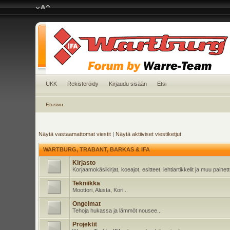
UKK
Rekisteröidy
Kirjaudu sisään
Etsi
Etusivu
Näytä vastaamattomat viestit
|
Näytä aktiiviset viestiketjut
WARTBURG, TRABANT, BARKAS & IFA
Kirjasto
Korjaamokäsikirjat, koeajot, esitteet, lehtiartikkelit ja muu pain
Tekniikka
Moottori, Alusta, Kori...
Ongelmat
Tehoja hukassa ja lämmöt nousee...
Projektit