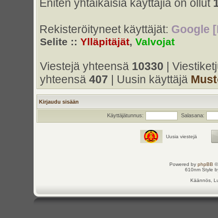
Eniten yhtaikaisia käyttäjiä on ollut
Rekisteröityneet käyttäjät:
Google [
Selite ::
Ylläpitäjät
,
Valvojat
Viestejä yhteensä
10330
| Viestike
yhteensä
407
| Uusin käyttäjä
Must
Kirjaudu sisään
Käyttäjätunnus:
Salasana:
Uusia viestejä
Powered by
phpBB
©
610nm Style by
Käännös, Lu