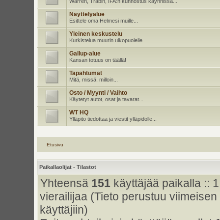
Warren, Trabin, IFA:n kunnostus käynnissä...
Näyttelyalue
Esittele oma Helmesi muille...
Yleinen keskustelu
Kurkistelua muurin ulkopuolelle...
Gallup-alue
Kansan totuus on täällä!
Tapahtumat
Mitä, missä, milloin...
Osto / Myynti / Vaihto
Käytetyt autot, osat ja tavarat...
WT HQ
Ylläpito tiedottaa ja viestit ylläpidolle...
Etusivu
Paikallaolijat - Tilastot
Yhteensä
151
käyttäjää paikalla :: 1
vierailijaa (Tieto perustuu viimeisen 
käyttäjiin)