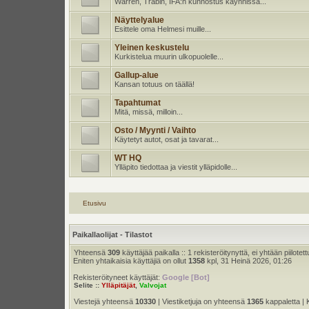
Warren, Trabin, IFA:n kunnostus käynnissä...
Näyttelyalue
Esittele oma Helmesi muille...
Yleinen keskustelu
Kurkistelua muurin ulkopuolelle...
Gallup-alue
Kansan totuus on täällä!
Tapahtumat
Mitä, missä, milloin...
Osto / Myynti / Vaihto
Käytetyt autot, osat ja tavarat...
WT HQ
Ylläpito tiedottaa ja viestit ylläpidolle...
Etusivu
Paikallaolijat - Tilastot
Yhteensä
309
käyttäjää paikalla :: 1 rekisteröitynyttä, ei yhtään piilotett
Eniten yhtaikaisia käyttäjiä on ollut
1358
kpl, 31 Heinä 2026, 01:26
Rekisteröityneet käyttäjät:
Google [Bot]
Selite ::
Ylläpitäjät
,
Valvojat
Viestejä yhteensä
10330
| Viestiketjuja on yhteensä
1365
kappaletta | 