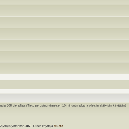
ua ja 308 vierailijaa (Tieto perustuu viimeisen 10 minuutin aikana olleisiin aktiivisiin käyttäjiin)
Käyttäjiä yhteensä
407
| Uusin käyttäjä
Musto