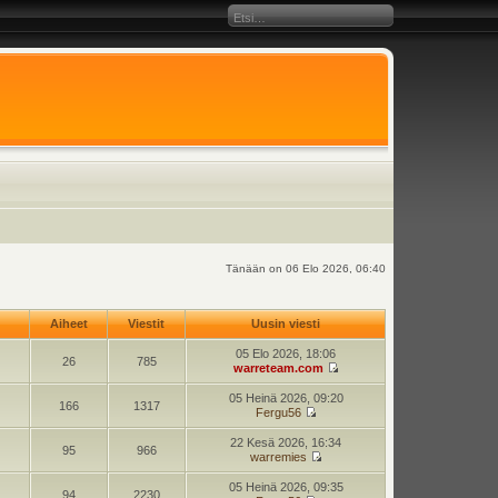
Tänään on 06 Elo 2026, 06:40
Aiheet
Viestit
Uusin viesti
05 Elo 2026, 18:06
26
785
warreteam.com
05 Heinä 2026, 09:20
166
1317
Fergu56
22 Kesä 2026, 16:34
95
966
warremies
05 Heinä 2026, 09:35
94
2230