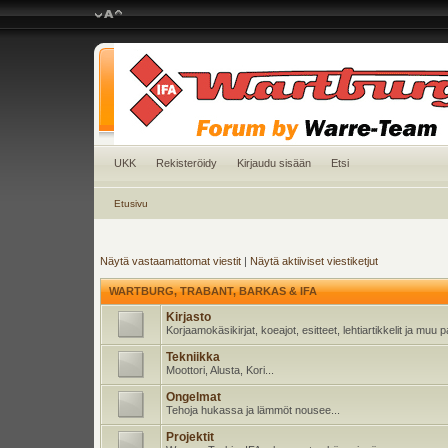
UKK
Rekisteröidy
Kirjaudu sisään
Etsi
Etusivu
Näytä vastaamattomat viestit
|
Näytä aktiiviset viestiketjut
WARTBURG, TRABANT, BARKAS & IFA
Kirjasto
Korjaamokäsikirjat, koeajot, esitteet, lehtiartikkelit ja muu
Tekniikka
Moottori, Alusta, Kori...
Ongelmat
Tehoja hukassa ja lämmöt nousee...
Projektit