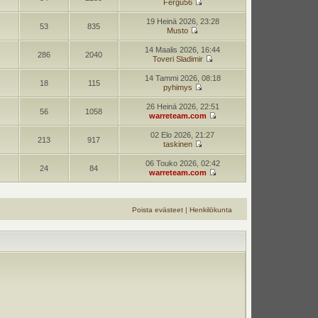
Fergu56
19 Heinä 2026, 23:28
53
835
Musto
14 Maalis 2026, 16:44
286
2040
Toveri Sladimir
14 Tammi 2026, 08:18
18
115
pyhimys
26 Heinä 2026, 22:51
56
1058
warreteam.com
02 Elo 2026, 21:27
213
917
taskinen
06 Touko 2026, 02:42
24
84
warreteam.com
Poista evästeet
|
Henkilökunta