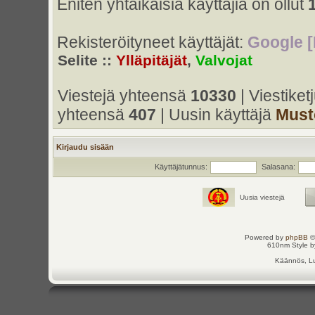
Eniten yhtaikaisia käyttäjiä on ollut
Rekisteröityneet käyttäjät:
Google [
Selite ::
Ylläpitäjät
,
Valvojat
Viestejä yhteensä
10330
| Viestike
yhteensä
407
| Uusin käyttäjä
Must
Kirjaudu sisään
Käyttäjätunnus:
Salasana:
Uusia viestejä
Powered by
phpBB
©
610nm Style by
Käännös, Lu