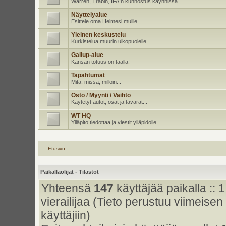
Warren, Trabin, IFA:n kunnostus käynnissä...
Näyttelyalue
Esittele oma Helmesi muille...
Yleinen keskustelu
Kurkistelua muurin ulkopuolelle...
Gallup-alue
Kansan totuus on täällä!
Tapahtumat
Mitä, missä, milloin...
Osto / Myynti / Vaihto
Käytetyt autot, osat ja tavarat...
WT HQ
Ylläpito tiedottaa ja viestit ylläpidolle...
Etusivu
Paikallaolijat - Tilastot
Yhteensä
147
käyttäjää paikalla :: 1
vierailijaa (Tieto perustuu viimeisen 
käyttäjiin)