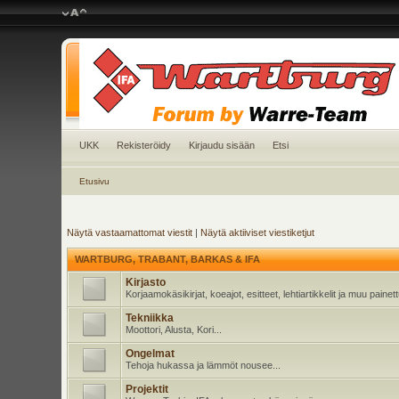
UKK
Rekisteröidy
Kirjaudu sisään
Etsi
Etusivu
Näytä vastaamattomat viestit
|
Näytä aktiiviset viestiketjut
WARTBURG, TRABANT, BARKAS & IFA
Kirjasto
Korjaamokäsikirjat, koeajot, esitteet, lehtiartikkelit ja muu pain
Tekniikka
Moottori, Alusta, Kori...
Ongelmat
Tehoja hukassa ja lämmöt nousee...
Projektit