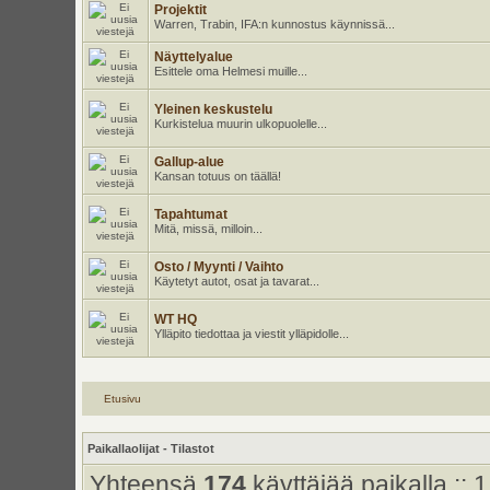
Projektit
Warren, Trabin, IFA:n kunnostus käynnissä...
Näyttelyalue
Esittele oma Helmesi muille...
Yleinen keskustelu
Kurkistelua muurin ulkopuolelle...
Gallup-alue
Kansan totuus on täällä!
Tapahtumat
Mitä, missä, milloin...
Osto / Myynti / Vaihto
Käytetyt autot, osat ja tavarat...
WT HQ
Ylläpito tiedottaa ja viestit ylläpidolle...
Etusivu
Paikallaolijat - Tilastot
Yhteensä
174
käyttäjää paikalla :: 1