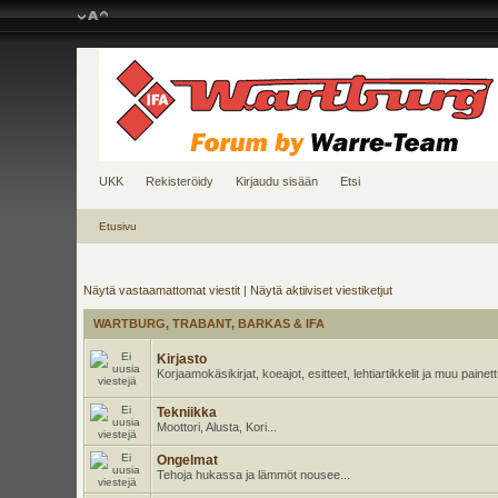
UKK
Rekisteröidy
Kirjaudu sisään
Etsi
Etusivu
Näytä vastaamattomat viestit
|
Näytä aktiiviset viestiketjut
WARTBURG, TRABANT, BARKAS & IFA
Kirjasto
Korjaamokäsikirjat, koeajot, esitteet, lehtiartikkelit ja muu pain
Tekniikka
Moottori, Alusta, Kori...
Ongelmat
Tehoja hukassa ja lämmöt nousee...