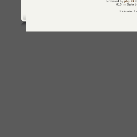
Powered by
phpBB
©
610nm Style by
Käännös, Lu