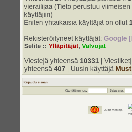
vierailijaa (Tieto perustuu viimeisen 
käyttäjiin)
Eniten yhtaikaisia käyttäjiä on ollut
Rekisteröityneet käyttäjät:
Google [
Selite ::
Ylläpitäjät
,
Valvojat
Viestejä yhteensä
10331
| Viestike
yhteensä
407
| Uusin käyttäjä
Must
Kirjaudu sisään
Käyttäjätunnus:
Salasana:
Uusia viestejä