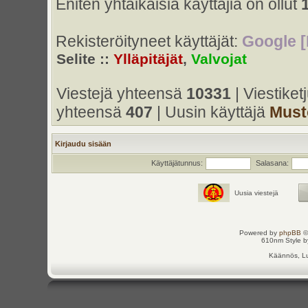
Eniten yhtaikaisia käyttäjiä on ollut
Rekisteröityneet käyttäjät:
Google [
Selite ::
Ylläpitäjät
,
Valvojat
Viestejä yhteensä
10331
| Viestike
yhteensä
407
| Uusin käyttäjä
Must
Kirjaudu sisään
Käyttäjätunnus:
Salasana:
Uusia viestejä
Powered by
phpBB
©
610nm Style by
Käännös, Lu