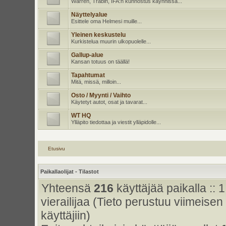
Warren, Trabin, IFA:n kunnostus käynnissä...
Näyttelyalue
Esittele oma Helmesi muille...
Yleinen keskustelu
Kurkistelua muurin ulkopuolelle...
Gallup-alue
Kansan totuus on täällä!
Tapahtumat
Mitä, missä, milloin...
Osto / Myynti / Vaihto
Käytetyt autot, osat ja tavarat...
WT HQ
Ylläpito tiedottaa ja viestit ylläpidolle...
Etusivu
Paikallaolijat - Tilastot
Yhteensä
216
käyttäjää paikalla :: 1
vierailijaa (Tieto perustuu viimeisen 
käyttäjiin)