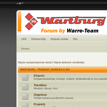
UKK
Rekisteröidy
Kirjaudu sisään
Etsi
Etusivu
Näytä vastaamattomat viestit
|
Näytä aktiiviset viestiketjut
WARTBURG, TRABANT, BARKAS & IFA
Kirjasto
Korjaamokäsikirjat, koeajot, esitteet, lehtiartikkelit ja muu pain
Tekniikka
Moottori, Alusta, Kori...
Ongelmat
Tehoja hukassa ja lämmöt nousee...
Projektit