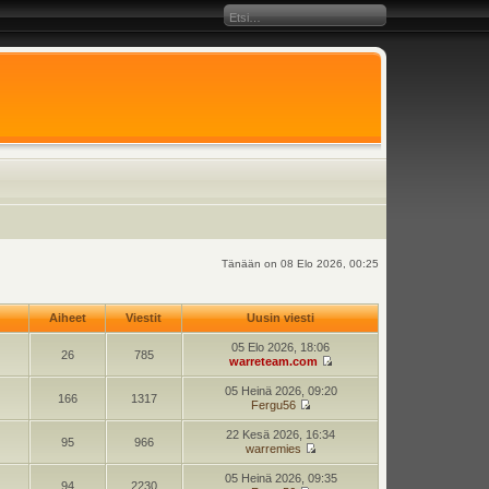
Tänään on 08 Elo 2026, 00:25
Aiheet
Viestit
Uusin viesti
05 Elo 2026, 18:06
26
785
warreteam.com
05 Heinä 2026, 09:20
166
1317
Fergu56
22 Kesä 2026, 16:34
95
966
warremies
05 Heinä 2026, 09:35
94
2230