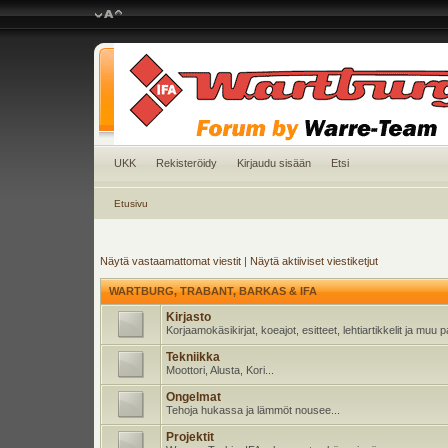
UKK
Rekisteröidy
Kirjaudu sisään
Etsi
Etusivu
Näytä vastaamattomat viestit
|
Näytä aktiiviset viestiketjut
WARTBURG, TRABANT, BARKAS & IFA
Kirjasto
Korjaamokäsikirjat, koeajot, esitteet, lehtiartikkelit ja muu
Tekniikka
Moottori, Alusta, Kori...
Ongelmat
Tehoja hukassa ja lämmöt nousee...
Projektit