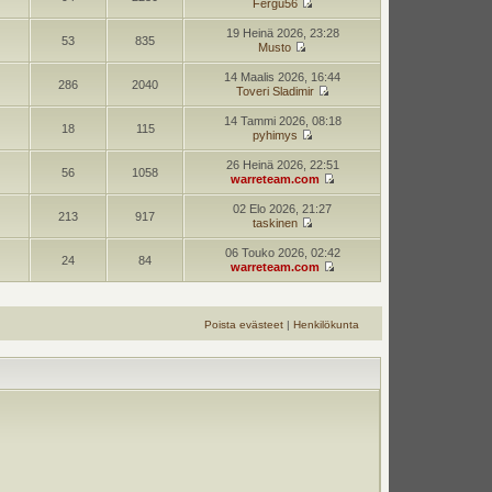
Fergu56
19 Heinä 2026, 23:28
53
835
Musto
14 Maalis 2026, 16:44
286
2040
Toveri Sladimir
14 Tammi 2026, 08:18
18
115
pyhimys
26 Heinä 2026, 22:51
56
1058
warreteam.com
02 Elo 2026, 21:27
213
917
taskinen
06 Touko 2026, 02:42
24
84
warreteam.com
Poista evästeet
|
Henkilökunta