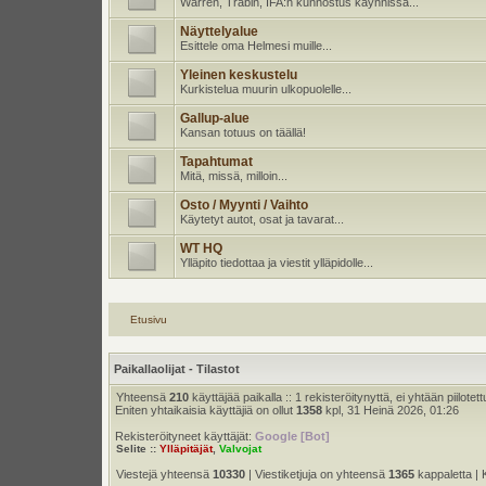
Warren, Trabin, IFA:n kunnostus käynnissä...
Näyttelyalue
Esittele oma Helmesi muille...
Yleinen keskustelu
Kurkistelua muurin ulkopuolelle...
Gallup-alue
Kansan totuus on täällä!
Tapahtumat
Mitä, missä, milloin...
Osto / Myynti / Vaihto
Käytetyt autot, osat ja tavarat...
WT HQ
Ylläpito tiedottaa ja viestit ylläpidolle...
Etusivu
Paikallaolijat - Tilastot
Yhteensä
210
käyttäjää paikalla :: 1 rekisteröitynyttä, ei yhtään piilotett
Eniten yhtaikaisia käyttäjiä on ollut
1358
kpl, 31 Heinä 2026, 01:26
Rekisteröityneet käyttäjät:
Google [Bot]
Selite ::
Ylläpitäjät
,
Valvojat
Viestejä yhteensä
10330
| Viestiketjuja on yhteensä
1365
kappaletta | 