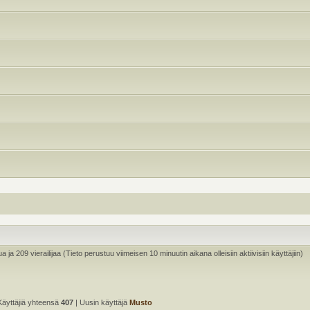
ua ja 209 vierailijaa (Tieto perustuu viimeisen 10 minuutin aikana olleisiin aktiivisiin käyttäjiin)
Käyttäjiä yhteensä
407
| Uusin käyttäjä
Musto