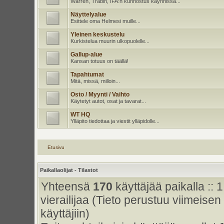
Warren, Trabin, IFA:n kunnostus käynnissä...
Näyttelyalue
Esittele oma Helmesi muille...
Yleinen keskustelu
Kurkistelua muurin ulkopuolelle...
Gallup-alue
Kansan totuus on täällä!
Tapahtumat
Mitä, missä, milloin...
Osto / Myynti / Vaihto
Käytetyt autot, osat ja tavarat...
WT HQ
Ylläpito tiedottaa ja viestit ylläpidolle...
Etusivu
Paikallaolijat - Tilastot
Yhteensä
170
käyttäjää paikalla :: 1
vierailijaa (Tieto perustuu viimeisen 
käyttäjiin)