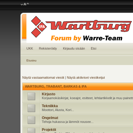
UKK
Rekisteröidy
Kirjaudu sisään
Etsi
Etusivu
Näytä vastaamattomat viestit
|
Näytä aktiiviset viestiketjut
WARTBURG, TRABANT, BARKAS & IFA
Kirjasto
Korjaamokäsikirjat, koeajot, esitteet, lehtiartikkelit ja muu pain
Tekniikka
Moottori, Alusta, Kori...
Ongelmat
Tehoja hukassa ja lämmöt nousee...
Projektit