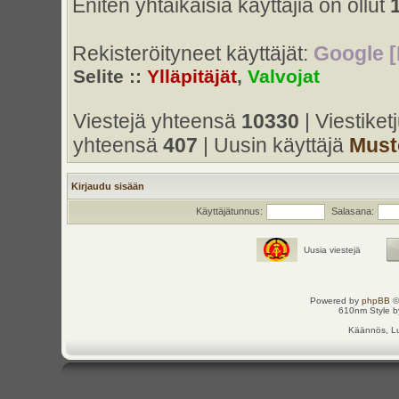
Eniten yhtaikaisia käyttäjiä on ollut
Rekisteröityneet käyttäjät:
Google [
Selite ::
Ylläpitäjät
,
Valvojat
Viestejä yhteensä
10330
| Viestike
yhteensä
407
| Uusin käyttäjä
Must
Kirjaudu sisään
Käyttäjätunnus:
Salasana:
Uusia viestejä
Powered by
phpBB
©
610nm Style by
Käännös, Lu