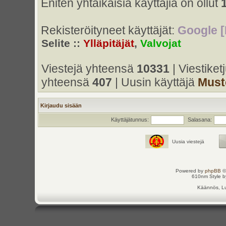
Eniten yhtaikaisia käyttäjiä on ollut
Rekisteröityneet käyttäjät:
Google [
Selite ::
Ylläpitäjät
,
Valvojat
Viestejä yhteensä
10331
| Viestike
yhteensä
407
| Uusin käyttäjä
Must
Kirjaudu sisään
Käyttäjätunnus:
Salasana:
Uusia viestejä
Powered by
phpBB
©
610nm Style by
Käännös, Lu