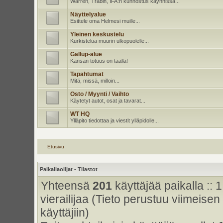
Warren, Trabin, IFA:n kunnostus käynnissä...
Näyttelyalue
Esittele oma Helmesi muille...
Yleinen keskustelu
Kurkistelua muurin ulkopuolelle...
Gallup-alue
Kansan totuus on täällä!
Tapahtumat
Mitä, missä, milloin...
Osto / Myynti / Vaihto
Käytetyt autot, osat ja tavarat...
WT HQ
Ylläpito tiedottaa ja viestit ylläpidolle...
Etusivu
Paikallaolijat - Tilastot
Yhteensä
201
käyttäjää paikalla :: 1
vierailijaa (Tieto perustuu viimeisen 
käyttäjiin)