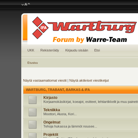
UKK
Rekisteröidy
Kirjaudu sisään
Etsi
Etusivu
Näytä vastaamattomat viestit
|
Näytä aktiiviset viestiketjut
WARTBURG, TRABANT, BARKAS & IFA
Kirjasto
Korjaamokäsikirjat, koeajot, esitteet, lehtiartikkelit ja muu pain
Tekniikka
Moottori, Alusta, Kori...
Ongelmat
Tehoja hukassa ja lämmöt nousee...
Projektit