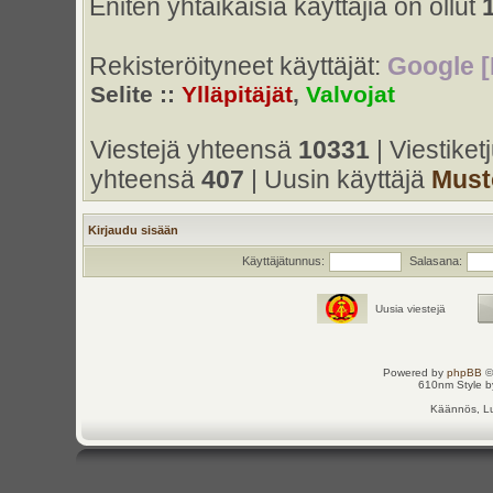
Eniten yhtaikaisia käyttäjiä on ollut
Rekisteröityneet käyttäjät:
Google [
Selite ::
Ylläpitäjät
,
Valvojat
Viestejä yhteensä
10331
| Viestike
yhteensä
407
| Uusin käyttäjä
Must
Kirjaudu sisään
Käyttäjätunnus:
Salasana:
Uusia viestejä
Powered by
phpBB
©
610nm Style by
Käännös, Lu