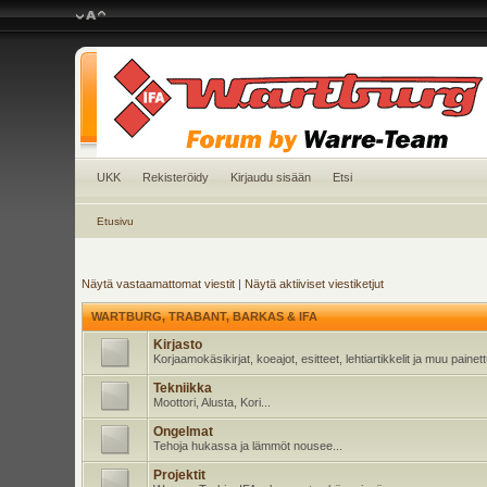
UKK
Rekisteröidy
Kirjaudu sisään
Etsi
Etusivu
Näytä vastaamattomat viestit
|
Näytä aktiiviset viestiketjut
WARTBURG, TRABANT, BARKAS & IFA
Kirjasto
Korjaamokäsikirjat, koeajot, esitteet, lehtiartikkelit ja muu pain
Tekniikka
Moottori, Alusta, Kori...
Ongelmat
Tehoja hukassa ja lämmöt nousee...
Projektit