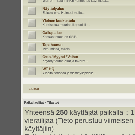
Warren, Trabin, IFA:n kunnostus käynnissä...
Näyttelyalue
Esittele oma Helmesi muille...
Yleinen keskustelu
Kurkistelua muurin ulkopuolelle...
Gallup-alue
Kansan totuus on täällä!
Tapahtumat
Mitä, missä, milloin...
Osto / Myynti / Vaihto
Käytetyt autot, osat ja tavarat...
WT HQ
Ylläpito tiedottaa ja viestit ylläpidolle...
Etusivu
Paikallaolijat - Tilastot
Yhteensä
250
käyttäjää paikalla :: 1
vierailijaa (Tieto perustuu viimeisen 
käyttäjiin)