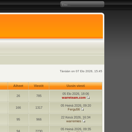
Tänään on 07 Elo 2026, 15:45
Aiheet
Viestit
Uusin viesti
05 Elo 2026, 18:06
26
785
warreteam.com
05 Heinä 2026, 09:20
166
1317
Fergu56
22 Kesä 2026, 16:34
95
966
warremies
05 Heinä 2026, 09:35
94
2230