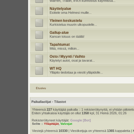
Warren, Trabin, IFA:n kunnostus käynnissä...
Näyttelyalue
Esittele oma Helmesi muille...
Yleinen keskustelu
Kurkistelua muurin ulkopuolelle...
Gallup-alue
Kansan totuus on täällä!
Tapahtumat
Mitä, missä, milloin...
Osto / Myynti / Vaihto
Käytetyt autot, osat ja tavarat...
WT HQ
Ylläpito tiedottaa ja viestit ylläpidolle...
Etusivu
Paikallaolijat - Tilastot
Yhteensä
227
käyttäjää paikalla :: 1 rekisteröitynyttä, ei yhtään piilotett
Eniten yhtaikaisia käyttäjiä on ollut
1358
kpl, 31 Heinä 2026, 01:26
Rekisteröityneet käyttäjät:
Google [Bot]
Selite ::
Ylläpitäjät
,
Valvojat
Viestejä yhteensä
10330
| Viestiketjuja on yhteensä
1365
kappaletta | 