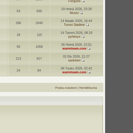
Fergu56
19 Heinä 2026, 23:28
53
835
Musto
14 Maalis 2026, 16:44
286
2040
Toveri Sladimir
14 Tammi 2026, 08:18
18
115
pyhimys
26 Heinä 2026, 22:51
56
1058
warreteam.com
02 Elo 2026, 21:27
213
917
taskinen
06 Touko 2026, 02:42
24
84
warreteam.com
Poista evästeet
|
Henkilökunta