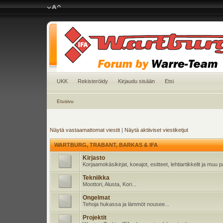
UKK
Rekisteröidy
Kirjaudu sisään
Etsi
Etusivu
Näytä vastaamattomat viestit
|
Näytä aktiiviset viestiketjut
WARTBURG, TRABANT, BARKAS & IFA
Kirjasto
Korjaamokäsikirjat, koeajot, esitteet, lehtiartikkelit ja muu
Tekniikka
Moottori, Alusta, Kori...
Ongelmat
Tehoja hukassa ja lämmöt nousee...
Projektit