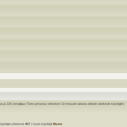
ua ja 226 vierailijaa (Tieto perustuu viimeisen 10 minuutin aikana olleisiin aktiivisiin käyttäjiin)
Käyttäjiä yhteensä
407
| Uusin käyttäjä
Musto