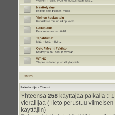
Warren, Trabin, IFA:n kunnostus käynnissä...
Näyttelyalue
Esittele oma Helmesi muille...
Yleinen keskustelu
Kurkistelua muurin ulkopuolelle...
Gallup-alue
Kansan totuus on täällä!
Tapahtumat
Mitä, missä, milloin...
Osto / Myynti / Vaihto
Käytetyt autot, osat ja tavarat...
WT HQ
Ylläpito tiedottaa ja viestit ylläpidolle...
Etusivu
Paikallaolijat - Tilastot
Yhteensä
258
käyttäjää paikalla :: 1
vierailijaa (Tieto perustuu viimeisen 
käyttäjiin)