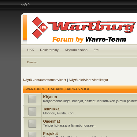
UKK
Rekisteröidy
Kirjaudu sisään
Etsi
Etusivu
Näytä vastaamattomat viestit
|
Näytä aktiiviset viestiketjut
WARTBURG, TRABANT, BARKAS & IFA
Kirjasto
Korjaamokäsikirjat, koeajot, esitteet, lehtiartikkelit ja muu pain
Tekniikka
Moottori, Alusta, Kori...
Ongelmat
Tehoja hukassa ja lämmöt nousee...
Projektit