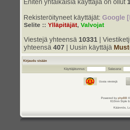
Eniten yhtaikaisia käyttäjiä on ollut
Rekisteröityneet käyttäjät:
Google [
Selite ::
Ylläpitäjät
,
Valvojat
Viestejä yhteensä
10331
| Viestike
yhteensä
407
| Uusin käyttäjä
Must
Kirjaudu sisään
Käyttäjätunnus:
Salasana:
Uusia viestejä
Powered by
phpBB
©
610nm Style by
Käännös, Lu