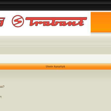
Usein kysyttyä
ssa?
?!