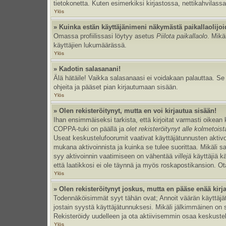
tietokonetta. Kuten esimerkiksi kirjastossa, nettikahvilassa
Ylös
» Kuinka estän käyttäjänimeni näkymästä paikallaolijoi
Omassa profiilissasi löytyy asetus
Piilota paikallaolo
. Mikä
käyttäjien lukumäärässä.
Ylös
» Kadotin salasanani!
Älä hätäile! Vaikka salasanaasi ei voidakaan palauttaa. S
ohjeita ja pääset pian kirjautumaan sisään.
Ylös
» Olen rekisteröitynyt, mutta en voi kirjautua sisään!
Ihan ensimmäiseksi tarkista, että kirjoitat varmasti oikea
COPPA-tuki on päällä ja
olet rekisteröitynyt alle kolmetois
Useat keskustelufoorumit vaativat käyttäjätunnusten aktivoinn
mukana aktivoinnista ja kuinka se tulee suorittaa. Mikäli s
syy aktivoinnin vaatimiseen on vähentää
villejä
käyttäjiä k
että laatikkosi ei ole täynnä ja myös roskapostikansion. Ota
Ylös
» Olen rekisteröitynyt joskus, mutta en pääse enää kir
Todennäköisimmät syyt tähän ovat; Annoit väärän käyttäjätu
jostain syystä käyttäjätunnuksesi. Mikäli jälkimmäinen on sy
Rekisteröidy uudelleen ja ota aktiivisemmin osaa keskustel
Ylös