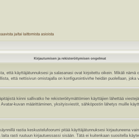
avista ja/tai laittomista asioista
Kirjautumisen ja rekisteröitymisen ongelmat
 että käyttäjätunnuksesi ja salasanasi ovat kirjoitettu oikein. Mikäli nämä o
sta, että nettisivun omistajalla on konfigurointivirhe heidän puolellaan, joka v
pitäjistä kiinni sallivatko he rekisteröitymättömien käyttäjien lähettää vieste
uten Avatar-kuvan määrittäminen, yksityisviestit, sähköpostin lähetys muille käyt
käynnillä
rastia keskustelufoorumi pitää käyttäjätunnuksesi kirjautuneena vain 
laita rasti ruutuun kirjautuessassi sisään. Tätä ei kuitenkaan suositella käyt