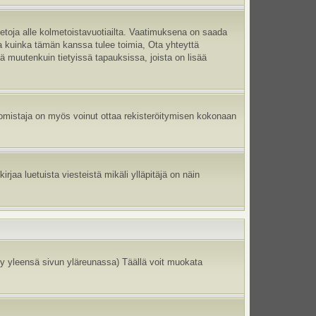
ietoja alle kolmetoistavuotiailta. Vaatimuksena on saada
ma kuinka tämän kanssa tulee toimia, Ota yhteyttä
tä muutenkuin tietyissä tapauksissa, joista on lisää
un omistaja on myös voinut ottaa rekisteröitymisen kokonaan
jaa luetuista viesteistä mikäli ylläpitäjä on näin
y yleensä sivun yläreunassa) Täällä voit muokata