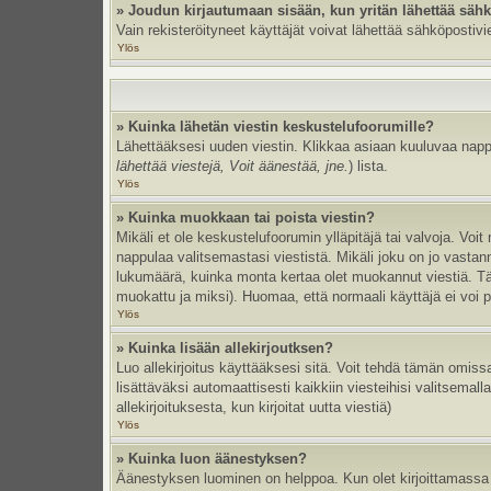
» Joudun kirjautumaan sisään, kun yritän lähettää säh
Vain rekisteröityneet käyttäjät voivat lähettää sähköpostivi
Ylös
» Kuinka lähetän viestin keskustelufoorumille?
Lähettääksesi uuden viestin. Klikkaa asiaan kuuluvaa nappul
lähettää viestejä, Voit äänestää, jne.
) lista.
Ylös
» Kuinka muokkaan tai poista viestin?
Mikäli et ole keskustelufoorumin ylläpitäjä tai valvoja. Vo
nappulaa valitsemastasi viestistä. Mikäli joku on jo vast
lukumäärä, kuinka monta kertaa olet muokannut viestiä. Tämä 
muokattu ja miksi). Huomaa, että normaali käyttäjä ei voi po
Ylös
» Kuinka lisään allekirjoutksen?
Luo allekirjoitus käyttääksesi sitä. Voit tehdä tämän omissa
lisättäväksi automaattisesti kaikkiin viesteihisi valitsemal
allekirjoituksesta, kun kirjoitat uutta viestiä)
Ylös
» Kuinka luon äänestyksen?
Äänestyksen luominen on helppoa. Kun olet kirjoittamassa 