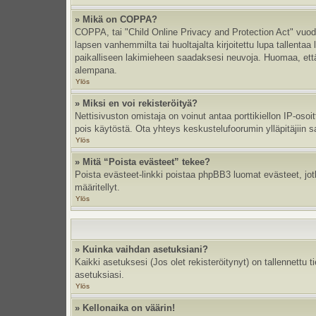
» Mikä on COPPA?
COPPA, tai "Child Online Privacy and Protection Act" vuodel
lapsen vanhemmilta tai huoltajalta kirjoitettu lupa tallent
paikalliseen lakimieheen saadaksesi neuvoja. Huomaa, että p
alempana.
Ylös
» Miksi en voi rekisteröityä?
Nettisivuston omistaja on voinut antaa porttikiellon IP-oso
pois käytöstä. Ota yhteys keskustelufoorumin ylläpitäjiin s
Ylös
» Mitä “Poista evästeet” tekee?
Poista evästeet-linkki poistaa phpBB3 luomat evästeet, jotka
määritellyt.
Ylös
» Kuinka vaihdan asetuksiani?
Kaikki asetuksesi (Jos olet rekisteröitynyt) on tallennettu 
asetuksiasi.
Ylös
» Kellonaika on väärin!