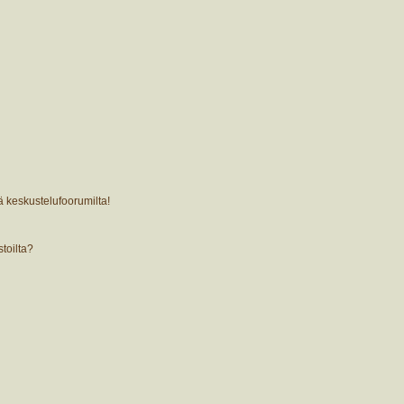
ä keskustelufoorumilta!
stoilta?