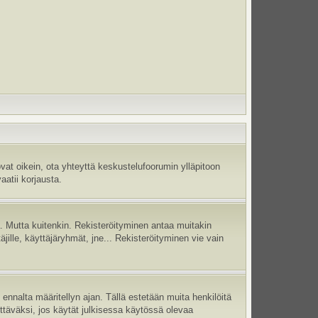
vat oikein, ota yhteyttä keskustelufoorumin ylläpitoon
aatii korjausta.
jä. Mutta kuitenkin. Rekisteröityminen antaa muitakin
täjille, käyttäjäryhmät, jne... Rekisteröityminen vie vain
ennalta määritellyn ajan. Tällä estetään muita henkilöitä
ettäväksi, jos käytät julkisessa käytössä olevaa