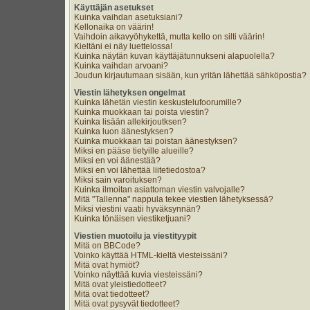
Käyttäjän asetukset
Kuinka vaihdan asetuksiani?
Kellonaika on väärin!
Vaihdoin aikavyöhykettä, mutta kello on silti väärin!
Kieltäni ei näy luettelossa!
Kuinka näytän kuvan käyttäjätunnukseni alapuolella?
Kuinka vaihdan arvoani?
Joudun kirjautumaan sisään, kun yritän lähettää sähköpostia?
Viestin lähetyksen ongelmat
Kuinka lähetän viestin keskustelufoorumille?
Kuinka muokkaan tai poista viestin?
Kuinka lisään allekirjoutksen?
Kuinka luon äänestyksen?
Kuinka muokkaan tai poistan äänestyksen?
Miksi en pääse tietyille alueille?
Miksi en voi äänestää?
Miksi en voi lähettää liitetiedostoa?
Miksi sain varoituksen?
Kuinka ilmoitan asiattoman viestin valvojalle?
Mitä "Tallenna" nappula tekee viestien lähetyksessä?
Miksi viestini vaatii hyväksynnän?
Kuinka tönäisen viestiketjuani?
Viestien muotoilu ja viestityypit
Mitä on BBCode?
Voinko käyttää HTML-kieltä viesteissäni?
Mitä ovat hymiöt?
Voinko näyttää kuvia viesteissäni?
Mitä ovat yleistiedotteet?
Mitä ovat tiedotteet?
Mitä ovat pysyvät tiedotteet?