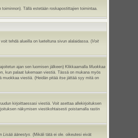
 toiminnon). Tällä estetään roskapostittajien toimintaa.
oit tehdä alueilla on lueteltuna sivun alalaidassa. (
Voit
 rajoitetun ajan sen luomisen jälkeen) Klikkaamalla
Muokkaa
uneen, kun palaat lukemaan viestiä. Tässä on mukana myös
jä muokkaa viestiä. (Heidän pitää itse jättää syy mitä on
uudun kirjoittaessasi viestiä. Voit asettaa allekirjoituksen
irjoituksen näkymisen viestikohtaisesti poistamalla rastin
an
Lisää äänestys
. (Mikäli tätä ei ole. oikeutesi eivät