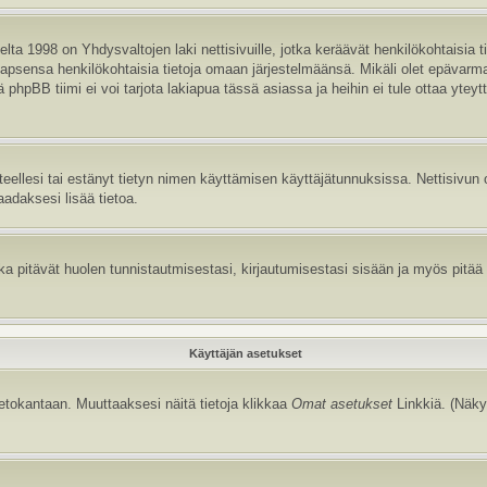
ta 1998 on Yhdysvaltojen laki nettisivuille, jotka keräävät henkilökohtaisia t
aa lapsensa henkilökohtaisia tietoja omaan järjestelmäänsä. Mikäli olet epävar
hpBB tiimi ei voi tarjota lakiapua tässä asiassa ja heihin ei tule ottaa yteyt
itteellesi tai estänyt tietyn nimen käyttämisen käyttäjätunnuksissa. Nettisiv
aadaksesi lisää tietoa.
 pitävät huolen tunnistautmisestasi, kirjautumisestasi sisään ja myös pitää kir
Käyttäjän asetukset
tietokantaan. Muuttaaksesi näitä tietoja klikkaa
Omat asetukset
Linkkiä. (Näky