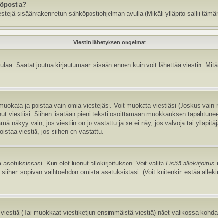
köpostia?
estejä sisäänrakennetun sähköpostiohjelman avulla (Mikäli ylläpito sallii tämän
Viestin lähetyksen ongelmat
aa. Saatat joutua kirjautumaan sisään ennen kuin voit lähettää viestin. Mitä v
it muokata ja poistaa vain omia viestejäsi. Voit muokata viestiäsi (Joskus vain
annut viestiisi. Siihen lisätään pieni teksti osoittamaan muokkauksen tapaht
näkyy vain, jos viestiin on jo vastattu ja se ei näy, jos valvoja tai ylläpitä
istaa viestiä, jos siihen on vastattu.
 asetuksissasi. Kun olet luonut allekirjoituksen. Voit valita
Lisää allekirjoitus
r
la siihen sopivan vaihtoehdon omista asetuksistasi. (Voit kuitenkin estää allek
viestiä (Tai muokkaat viestiketjun ensimmäistä viestiä) näet valikossa kohd