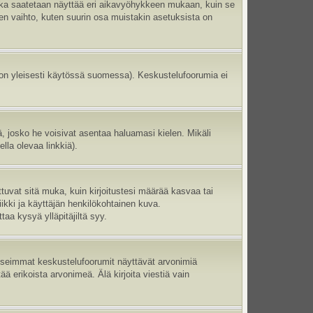
aika saatetaan näyttää eri aikavyöhykkeen mukaan, kuin se
en vaihto, kuten suurin osa muistakin asetuksista on
 on yleisesti käytössä suomessa). Keskustelufoorumia ei
ltä, josko he voisivat asentaa haluamasi kielen. Mikäli
lla olevaa linkkiä).
ttuvat sitä muka, kuin kirjoitustesi määrää kasvaa tai
ikki ja käyttäjän henkilökohtainen kuva.
aa kysyä ylläpitäjiltä syy.
 Useimmat keskustelufoorumit näyttävät arvonimiä
tää erikoista arvonimeä. Älä kirjoita viestiä vain