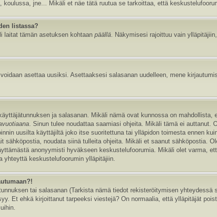
, koulussa, jne... Mikäli et näe tätä ruutua se tarkoittaa, että keskustelufoor
den listassa?
li laitat tämän asetuksen kohtaan
päällä
. Näkymisesi rajoittuu vain ylläpitäjiin,
e voidaan asettaa uusiksi. Asettaaksesi salasanan uudelleen, mene kirjautumi
n käyttäjätunnuksen ja salasanan. Mikäli nämä ovat kunnossa on mahdollista, 
tavuotiaana
. Sinun tulee noudattaa saamiasi ohjeita. Mikäli tämä ei auttanut. 
in uusilta käyttäjiltä joko itse suoritettuna tai ylläpidon toimesta ennen kuin v
ait sähköpostia, noudata siinä tulleita ohjeita. Mikäli et saanut sähköpostia. 
äyttämästä anonyymisti hyväkseen keskustelufoorumia. Mikäli olet varma, että 
 yhteyttä keskustelufoorumin ylläpitäjiin.
jautumaan?!
nnuksen tai salasanan (Tarkista nämä tiedot rekisteröitymisen yhteydessä saa
y. Et ehkä kirjoittanut tarpeeksi viestejä? On normaalia, että ylläpitäjät pois
uihin.