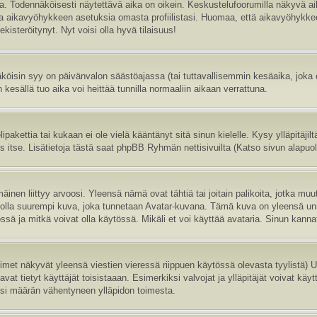
sa. Todennäköisesti näytettävä aika on oikein. Keskustelufoorumilla näkyvä 
aa aikavyöhykkeen asetuksia omasta profiilistasi. Huomaa, että aikavyöhykke
 rekisteröitynyt. Nyt voisi olla hyvä tilaisuus!
köisin syy on päivänvalon säästöajassa (tai tuttavallisemmin kesäaika, joka
 kesällä tuo aika voi heittää tunnilla normaaliin aikaan verrattuna.
ipakettia tai kukaan ei ole vielä kääntänyt sitä sinun kielelle. Kysy ylläpitäji
itse. Lisätietoja tästä saat phpBB Ryhmän nettisivuilta (Katso sivun alapuole
inen liittyy arvoosi. Yleensä nämä ovat tähtiä tai joitain palikoita, jotka muu
oi olla suurempi kuva, joka tunnetaan Avatar-kuvana. Tämä kuva on yleensä uni
sä ja mitkä voivat olla käytössä. Mikäli et voi käyttää avataria. Sinun kannatt
nimet näkyvät yleensä viestien vieressä riippuen käytössä olevasta tyylistä)
vat tietyt käyttäjät toisistaaan. Esimerkiksi valvojat ja ylläpitäjät voivat käyt
esi määrän vähentyneen ylläpidon toimesta.