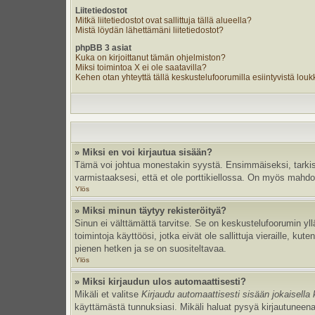
Liitetiedostot
Mitkä liitetiedostot ovat sallittuja tällä alueella?
Mistä löydän lähettämäni liitetiedostot?
phpBB 3 asiat
Kuka on kirjoittanut tämän ohjelmiston?
Miksi toimintoa X ei ole saatavilla?
Kehen otan yhteyttä tällä keskustelufoorumilla esiintyvistä loukka
» Miksi en voi kirjautua sisään?
Tämä voi johtua monestakin syystä. Ensimmäiseksi, tarkista,
varmistaaksesi, että et ole porttikiellossa. On myös mahdolli
Ylös
» Miksi minun täytyy rekisteröityä?
Sinun ei välttämättä tarvitse. Se on keskustelufoorumin yllä
toimintoja käyttöösi, jotka eivät ole sallittuja vieraille, k
pienen hetken ja se on suositeltavaa.
Ylös
» Miksi kirjaudun ulos automaattisesti?
Mikäli et valitse
Kirjaudu automaattisesti sisään jokaisella 
käyttämästä tunnuksiasi. Mikäli haluat pysyä kirjautuneena 