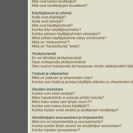
Mitä ovat lukitut viestiketjut?
Mitä ovat viestiketjujen kuvakkeet?
Käyttäjätasot ja ryhmät
Keitä ovat ylläpitäjät?
Keitä ovat valvojat?
Mitä ovat käyttäjäryhmät?
Kuinka liityn käyttäjäryhmään?
Kuinka pääsen käyttäjäryhmän valvojaksi?
Miksi joillain käyttäjäryhmä näkyy erivärisenä?
Mikä on "oletusryhmä"?
Mikä on "henkilökunta" linkki?
Yksityisviestit
En voi lähettää yksitysiviestejä!
Saan roskapostia yksityisviestinä!
Olen saanut roskapostia tai herjaavan viestin sähköpostiini tält
Ystävät ja vihamiehet
Mikä on ystävien ja vihamiesten lista?
Kuinka voin lisätä ja poistaa käyttäjiä ystävien ja vihamiesten li
Viestien etsiminen
Kuinka voin etsiä viestejä?
Miksi hakutoiminto ei palauta yhtään tulosta?
Miksi haku antaa vain tyhjän sivun?!?
Kuinka voin hakea toisia käyttäjiä??
Kuinka löydän omat viestini ja aloittamani viestiketjut?
Viestiketjujen seuraaminen ja kirjanmerkit.
Mikä ero on kirjanmerkillä ja seuraamisella?
Kuinka asetan tietyn alueen tai viestiketjun seurantaan?
Kuinka lopetan seuraamisen?