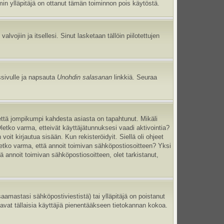
umin ylläpitäjä on ottanut tämän toiminnon pois käytöstä.
 valvojiin ja itsellesi. Sinut lasketaan tällöin piilotettujen
ssivulle ja napsauta
Unohdin salasanan
linkkiä. Seuraa
että jompikumpi kahdesta asiasta on tapahtunut. Mikäli
Oletko varma, etteivät käyttäjätunnuksesi vaadi aktivointia?
oit kirjautua sisään. Kun rekisteröidyit. Siellä oli ohjeet
Oletko varma, että annoit toimivan sähköpostiosoitteen? Yksi
annoit toimivan sähköpostiosoitteen, olet tarkistanut,
mastasi sähköpostiviestistä) tai ylläpitäjä on poistanut
tavat tällaisia käyttäjiä pienentääkseen tietokannan kokoa.