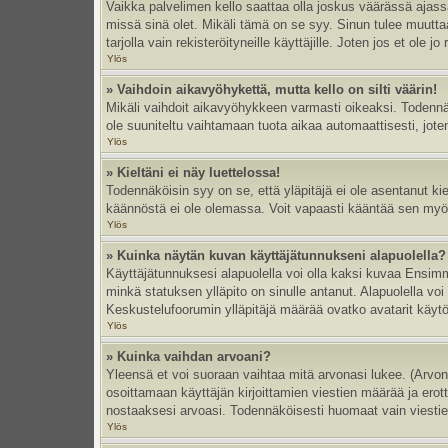
Vaikka palvelimen kello saattaa olla joskus väärässä ajas
missä sinä olet. Mikäli tämä on se syy. Sinun tulee muutt
tarjolla vain rekisteröityneille käyttäjille. Joten jos et ole jo
Ylös
» Vaihdoin aikavyöhykettä, mutta kello on silti väärin!
Mikäli vaihdoit aikavyöhykkeen varmasti oikeaksi. Todennä
ole suuniteltu vaihtamaan tuota aikaa automaattisesti, joten
Ylös
» Kieltäni ei näy luettelossa!
Todennäköisin syy on se, että yläpitäjä ei ole asentanut kiel
käännöstä ei ole olemassa. Voit vapaasti kääntää sen myös 
Ylös
» Kuinka näytän kuvan käyttäjätunnukseni alapuolella?
Käyttäjätunnuksesi alapuolella voi olla kaksi kuvaa Ensimmä
minkä statuksen ylläpito on sinulle antanut. Alapuolella v
Keskustelufoorumin ylläpitäjä määrää ovatko avatarit käytös
Ylös
» Kuinka vaihdan arvoani?
Yleensä et voi suoraan vaihtaa mitä arvonasi lukee. (Arvo
osoittamaan käyttäjän kirjoittamien viestien määrää ja erotta
nostaaksesi arvoasi. Todennäköisesti huomaat vain viesti
Ylös