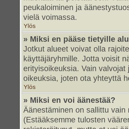
peukaloiminen ja äänestystuo
vielä voimassa.
Ylös
» Miksi en pääse tietyille alu
Jotkut alueet voivat olla rajoitett
käyttäjäryhmille. Jotta voisit nä
erityisoikeuksia. Vain valvojat 
oikeuksia, joten ota yhteyttä h
Ylös
» Miksi en voi äänestää?
Äänestäminen on sallittu vain re
(Estääksemme tulosten väärent