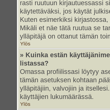
rasti ruutuun kirjautuessassi s
käytettäväksi, jos käytät julk
Kuten esimerkiksi kirjastossa, 
Mikäli et näe tätä ruutua se ta
ylläpitäjä on ottanut tämän to
Ylös
» Kuinka estän käyttäjänime
listassa?
Omassa profiilissasi löytyy a
tämän asetuksen kohtaan
pää
ylläpitäjiin, valvojiin ja itselles
käyttäjien lukumäärässä.
Ylös