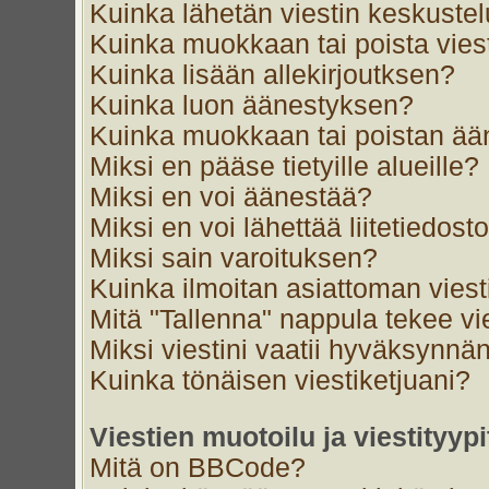
Kuinka lähetän viestin keskustel
Kuinka muokkaan tai poista vies
Kuinka lisään allekirjoutksen?
Kuinka luon äänestyksen?
Kuinka muokkaan tai poistan ä
Miksi en pääse tietyille alueille?
Miksi en voi äänestää?
Miksi en voi lähettää liitetiedost
Miksi sain varoituksen?
Kuinka ilmoitan asiattoman viest
Mitä "Tallenna" nappula tekee v
Miksi viestini vaatii hyväksynnä
Kuinka tönäisen viestiketjuani?
Viestien muotoilu ja viestityypi
Mitä on BBCode?