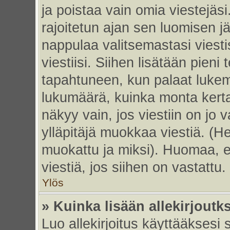
ja poistaa vain omia viestejäsi
rajoitetun ajan sen luomisen j
nappulaa valitsemastasi viesti
viestiisi. Siihen lisätään pie
tapahtuneen, kun palaat luke
lukumäärä, kuinka monta kert
näkyy vain, jos viestiin on jo v
ylläpitäjä muokkaa viestiä. (He
muokattu ja miksi). Huomaa, et
viestiä, jos siihen on vastattu.
Ylös
» Kuinka lisään allekirjoutk
Luo allekirjoitus käyttääksesi