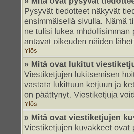
» Mitä ovat pysyvät tiedotte
Pysyvät tiedotteet näkyvät tied
ensimmäisellä sivulla. Nämä ti
ne tulisi lukea mhdollisimman p
antavat oikeuden näiden lähe
Ylös
» Mitä ovat lukitut viestiketj
Viestiketjujen lukitsemisen hoit
vastata lukittuun ketjuun ja k
on päättynyt. Viestiketjuja vo
Ylös
» Mitä ovat viestiketjujen k
Viestiketjujen kuvakkeet ovat pi