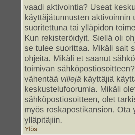
vaadi aktivointia? Useat kesku
käyttäjätunnusten aktivoinnin uu
suoritettuna tai ylläpidon toim
Kun rekisteröidyit. Siellä oli 
se tulee suorittaa. Mikäli sait 
ohjeita. Mikäli et saanut sähk
toimivan sähköpostiosoitteen?
vähentää
villejä
käyttäjiä käy
keskustelufoorumia. Mikäli ole
sähköpostiosoitteen, olet tarkis
myös roskapostikansion. Ota 
ylläpitäjiin.
Ylös