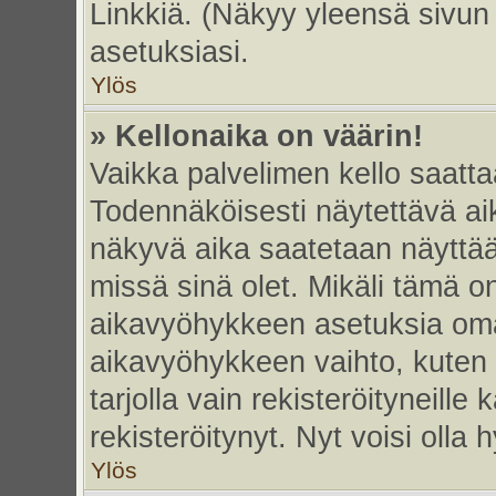
Linkkiä. (Näkyy yleensä sivun
asetuksiasi.
Ylös
» Kellonaika on väärin!
Vaikka palvelimen kello saatta
Todennäköisesti näytettävä ai
näkyvä aika saatetaan näyttä
missä sinä olet. Mikäli tämä o
aikavyöhykkeen asetuksia omas
aikavyöhykkeen vaihto, kuten 
tarjolla vain rekisteröityneille k
rekisteröitynyt. Nyt voisi olla h
Ylös