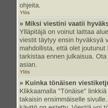
ohjeita.
Ylös
» Miksi viestini vaatii hyvä
Ylläpitäjä on voinut laittaa alu
viestit täytyy ensin hyväksyä 
mahdollista, että olet joutunut
tarkistaa ennen julkaisua. Ota y
asian.
Ylös
» Kuinka tönäisen viestiket
Klikkaamalla "Tönäise" linkkiä 
takaisin ensimmäiselle sivulle.
käyttö on estetty. Viestiä voi t