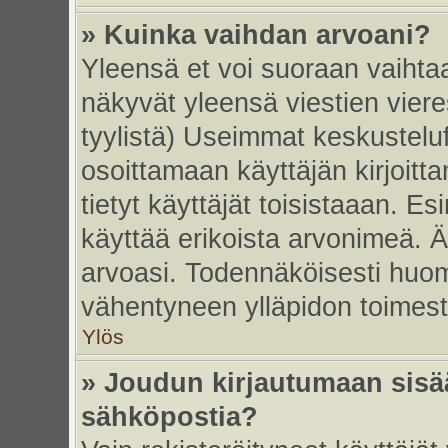
» Kuinka vaihdan arvoani?
Yleensä et voi suoraan vaihta
näkyvät yleensä viestien vier
tyylistä) Useimmat keskustelu
osoittamaan käyttäjän kirjoitt
tietyt käyttäjät toisistaaan. Esi
käyttää erikoista arvonimeä. Äl
arvoasi. Todennäköisesti huom
vähentyneen ylläpidon toimest
Ylös
» Joudun kirjautumaan sisää
sähköpostia?