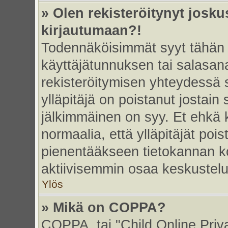
» Olen rekisteröitynyt josk
kirjautumaan?!
Todennäköisimmät syyt tähän 
käyttäjätunnuksen tai salasan
rekisteröitymisen yhteydessä s
ylläpitäjä on poistanut jostain
jälkimmäinen on syy. Et ehkä k
normaalia, että ylläpitäjät poist
pienentääkseen tietokannan ko
aktiivisemmin osaa keskustelu
Ylös
» Mikä on COPPA?
COPPA, tai "Child Online Priv