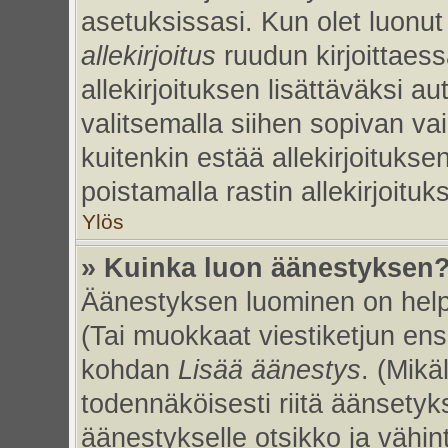
asetuksissasi. Kun olet luonut 
allekirjoitus
ruudun kirjoittaessa
allekirjoituksen lisättäväksi au
valitsemalla siihen sopivan va
kuitenkin estää allekirjoitukse
poistamalla rastin allekirjoituks
Ylös
» Kuinka luon äänestyksen
Äänestyksen luominen on helpp
(Tai muokkaat viestiketjun ens
kohdan
Lisää äänestys
. (Mikäl
todennäköisesti riitä äänsety
äänestykselle otsikko ja vähin