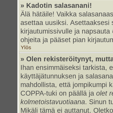
» Kadotin salasanani!
Älä hätäile! Vaikka salasanaas
asettaa uusiksi. Asettaaksesi
kirjautumissivulle ja napsauta
ohjeita ja pääset pian kirjaut
Ylös
» Olen rekisteröitynyt, mutta
Ihan ensimmäiseksi tarkista, et
käyttäjätunnuksen ja salasan
mahdollista, että jompikumpi k
COPPA-tuki on päällä ja
olet r
kolmetoistavuotiaana
. Sinun t
Mikäli tämä ei auttanut. Oletk