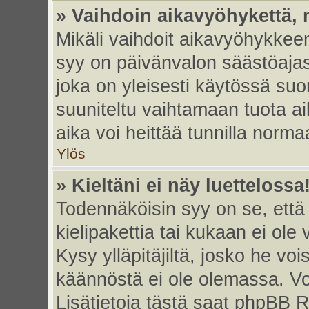
» Vaihdoin aikavyöhykettä, m
Mikäli vaihdoit aikavyöhykkee
syy on päivänvalon säästöajas
joka on yleisesti käytössä su
suuniteltu vaihtamaan tuota ai
aika voi heittää tunnilla norma
Ylös
» Kieltäni ei näy luettelossa
Todennäköisin syy on se, että 
kielipakettia tai kukaan ei ole 
Kysy ylläpitäjiltä, josko he vo
käännöstä ei ole olemassa. Vo
Lisätietoja tästä saat phpBB R