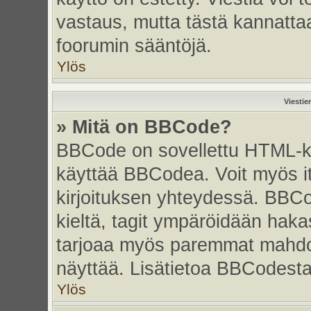
vastaus, mutta tästä kannattaa
foorumin sääntöjä.
Ylös
Viestie
» Mitä on BBCode?
BBCode on sovellettu HTML-kiel
käyttää BBCodea. Voit myös i
kirjoituksen yhteydessä. BBCo
kieltä, tagit ympäröidään hakasu
tarjoaa myös paremmat mahdoll
näyttää. Lisätietoa BBCodesta s
Ylös