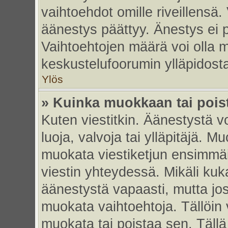
vaihtoehdot omille riveillensä.
äänestys päättyy. Änestys ei p
Vaihtoehtojen määrä voi olla my
keskustelufoorumin ylläpidost
Ylös
» Kuinka muokkaan tai pois
Kuten viestitkin. Äänestystä 
luoja, valvoja tai ylläpitäjä. 
muokata viestiketjun ensimmäi
viestin yhteydessä. Mikäli kuk
äänestystä vapaasti, mutta jos
muokata vaihtoehtoja. Tällöin va
muokata tai poistaa sen. Täll