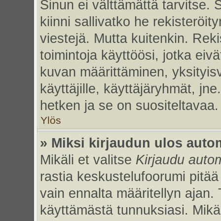
Sinun ei välttämättä tarvitse. 
kiinni sallivatko he rekisteröi
viestejä. Mutta kuitenkin. Rek
toimintoja käyttöösi, jotka eivät
kuvan määrittäminen, yksityisv
käyttäjille, käyttäjäryhmät, jn
hetken ja se on suositeltavaa.
Ylös
» Miksi kirjaudun ulos auto
Mikäli et valitse
Kirjaudu autom
rastia keskustelufoorumi pitää
vain ennalta määritellyn ajan. 
käyttämästä tunnuksiasi. Mikäl