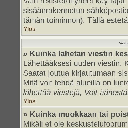
Vain rekisteröityneet käyttäjät
sisäänrakennetun sähköpostiohje
tämän toiminnon). Tällä estetä
Ylös
Viest
» Kuinka lähetän viestin ke
Lähettääksesi uuden viestin. 
Saatat joutua kirjautumaan sis
Mitä voit tehdä alueilla on luet
lähettää viestejä, Voit äänestä
Ylös
» Kuinka muokkaan tai poist
Mikäli et ole keskustelufoorumi