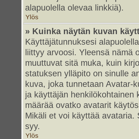
alapuolella olevaa linkkiä).
Ylös
» Kuinka näytän kuvan käyt
Käyttäjätunnuksesi alapuolell
liittyy arvoosi. Yleensä nämä ov
muuttuvat sitä muka, kuin kirj
statuksen ylläpito on sinulle a
kuva, joka tunnetaan Avatar-
ja käyttäjän henkilökohtainen 
määrää ovatko avatarit käytöss
Mikäli et voi käyttää avataria.
syy.
Ylös