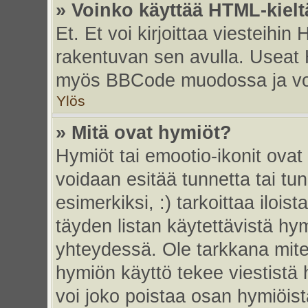
» Voinko käyttää HTML-kielt
Et. Et voi kirjoittaa viesteihin
rakentuvan sen avulla. Useat 
myös BBCode muodossa ja voit 
Ylös
» Mitä ovat hymiöt?
Hymiöt tai emootio-ikonit ovat 
voidaan esitää tunnetta tai tun
esimerkiksi, :) tarkoittaa iloista
täyden listan käytettävistä hym
yhteydessä. Ole tarkkana miten
hymiön käyttö tekee viestistä 
voi joko poistaa osan hymiöistä