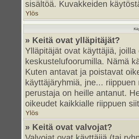
sisältöä. Kuvakkeiden käytöstä
Ylös
Käy
» Keitä ovat ylläpitäjät?
Ylläpitäjät ovat käyttäjiä, joi
keskustelufoorumilla. Nämä käy
Kuten antavat ja poistavat oikeu
käyttäjäryhmiä, jne... riippue
perustaja on heille antanut. He
oikeudet kaikkialle riippuen sii
Ylös
» Keitä ovat valvojat?
Valvojat ovat käyttäjiä (tai ry