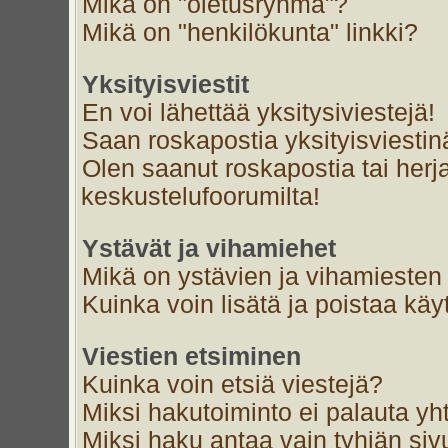
Mikä on "oletusryhmä"?
Mikä on "henkilökunta" linkki?
Yksityisviestit
En voi lähettää yksitysiviestejä!
Saan roskapostia yksityisviestin
Olen saanut roskapostia tai herja
keskustelufoorumilta!
Ystävät ja vihamiehet
Mikä on ystävien ja vihamiesten 
Kuinka voin lisätä ja poistaa käyt
Viestien etsiminen
Kuinka voin etsiä viestejä?
Miksi hakutoiminto ei palauta yh
Miksi haku antaa vain tyhjän siv