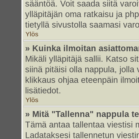
sääntöä. Voit saada siitä var
ylläpitäjän oma ratkaisu ja p
tietyllä sivustolla saamasi va
Ylös
» Kuinka ilmoitan asiattoman
Mikäli ylläpitäjä sallii. Katso s
siinä pitäisi olla nappula, joll
klikkaus ohjaa eteenpäin ilmoi
lisätiedot.
Ylös
» Mitä "Tallenna" nappula t
Tämä antaa tallentaa viestisi
Ladataksesi tallennetun viesti