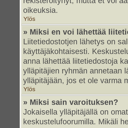
rekisteröitynyt, mutta et voi ää
oikeuksia.
Ylös
» Miksi en voi lähettää liite
Liitetiedostotjen lähetys on sal
käyttäjäkohtaisesti. Keskustelu
anna lähettää liitetiedostoja ka
ylläpitäjien ryhmän annetaan lä
ylläpitäjään, jos et ole varma mi
Ylös
» Miksi sain varoituksen?
Jokaisella ylläpitäjällä on oma
keskustelufoorumilla. Mikäli he