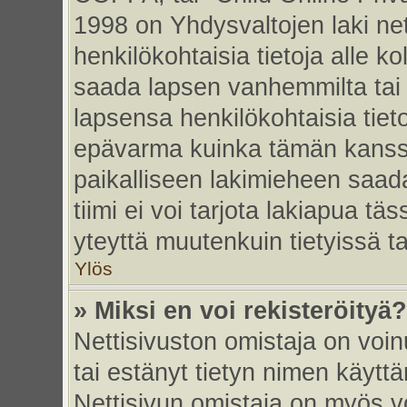
1998 on Yhdysvaltojen laki nett
henkilökohtaisia tietoja alle k
saada lapsen vanhemmilta tai hu
lapsensa henkilökohtaisia tiet
epävarma kuinka tämän kanssa
paikalliseen lakimieheen saa
tiimi ei voi tarjota lakiapua tä
yteyttä muutenkuin tietyissä t
Ylös
» Miksi en voi rekisteröityä?
Nettisivuston omistaja on voinu
tai estänyt tietyn nimen käytt
Nettisivun omistaja on myös vo