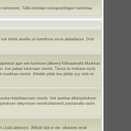
 toiminnon). Tällä estetään roskapostittajien toimintaa.
oit tehdä alueilla on lueteltuna sivun alalaidassa. (
Voit
 rajoitetun ajan sen luomisen jälkeen) Klikkaamalla
Muokkaa
uneen, kun palaat lukemaan viestiä. Tässä on mukana myös
jä muokkaa viestiä. (Heidän pitää itse jättää syy mitä on
uudun kirjoittaessasi viestiä. Voit asettaa allekirjoituksen
irjoituksen näkymisen viestikohtaisesti poistamalla rastin
an
Lisää äänestys
. (Mikäli tätä ei ole. oikeutesi eivät