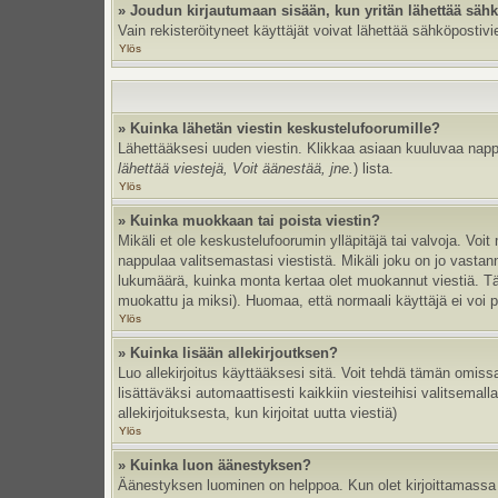
» Joudun kirjautumaan sisään, kun yritän lähettää säh
Vain rekisteröityneet käyttäjät voivat lähettää sähköpostivi
Ylös
» Kuinka lähetän viestin keskustelufoorumille?
Lähettääksesi uuden viestin. Klikkaa asiaan kuuluvaa nappul
lähettää viestejä, Voit äänestää, jne.
) lista.
Ylös
» Kuinka muokkaan tai poista viestin?
Mikäli et ole keskustelufoorumin ylläpitäjä tai valvoja. Vo
nappulaa valitsemastasi viestistä. Mikäli joku on jo vast
lukumäärä, kuinka monta kertaa olet muokannut viestiä. Tämä 
muokattu ja miksi). Huomaa, että normaali käyttäjä ei voi po
Ylös
» Kuinka lisään allekirjoutksen?
Luo allekirjoitus käyttääksesi sitä. Voit tehdä tämän omissa
lisättäväksi automaattisesti kaikkiin viesteihisi valitsemal
allekirjoituksesta, kun kirjoitat uutta viestiä)
Ylös
» Kuinka luon äänestyksen?
Äänestyksen luominen on helppoa. Kun olet kirjoittamassa 