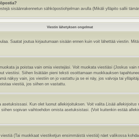
köpostia?
estejä sisäänrakennetun sähköpostiohjelman avulla (Mikäli ylläpito sallii tämän
Viestin lähetyksen ongelmat
aa. Saatat joutua kirjautumaan sisään ennen kuin voit lähettää viestin. Mitä v
it muokata ja poistaa vain omia viestejäsi. Voit muokata viestiäsi (Joskus vain
annut viestiisi. Siihen lisätään pieni teksti osoittamaan muokkauksen tapaht
näkyy vain, jos viestiin on jo vastattu ja se ei näy, jos valvoja tai ylläpitä
istaa viestiä, jos siihen on vastattu.
 asetuksissasi. Kun olet luonut allekirjoituksen. Voit valita
Lisää allekirjoitus
r
la siihen sopivan vaihtoehdon omista asetuksistasi. (Voit kuitenkin estää allek
viestiä (Tai muokkaat viestiketjun ensimmäistä viestiä) näet valikossa kohd