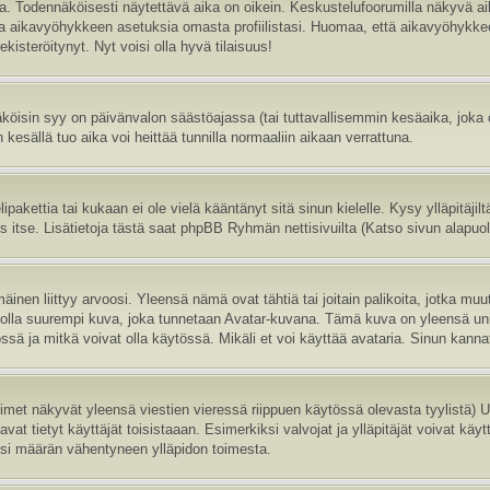
sa. Todennäköisesti näytettävä aika on oikein. Keskustelufoorumilla näkyvä 
aa aikavyöhykkeen asetuksia omasta profiilistasi. Huomaa, että aikavyöhykke
 rekisteröitynyt. Nyt voisi olla hyvä tilaisuus!
köisin syy on päivänvalon säästöajassa (tai tuttavallisemmin kesäaika, joka
 kesällä tuo aika voi heittää tunnilla normaaliin aikaan verrattuna.
ipakettia tai kukaan ei ole vielä kääntänyt sitä sinun kielelle. Kysy ylläpitäji
itse. Lisätietoja tästä saat phpBB Ryhmän nettisivuilta (Katso sivun alapuole
inen liittyy arvoosi. Yleensä nämä ovat tähtiä tai joitain palikoita, jotka muu
oi olla suurempi kuva, joka tunnetaan Avatar-kuvana. Tämä kuva on yleensä uni
sä ja mitkä voivat olla käytössä. Mikäli et voi käyttää avataria. Sinun kannatt
nimet näkyvät yleensä viestien vieressä riippuen käytössä olevasta tyylistä)
vat tietyt käyttäjät toisistaaan. Esimerkiksi valvojat ja ylläpitäjät voivat käyt
esi määrän vähentyneen ylläpidon toimesta.