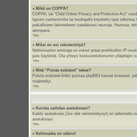
» Mikä on COPPA?
COPPA, tai "Child Online Privacy and Protection Act" vuodel
lapsen vanhemmilta tai huoltajalta kirjoitettu lupa tallent
paikalliseen lakimieheen saadaksesi neuvoja. Huomaa, että p
alempana.
Ylös
» Miksi en voi rekisteröityä?
Nettisivuston omistaja on voinut antaa porttikiellon IP-oso
pois käytöstä. Ota yhteys keskustelufoorumin ylläpitäjiin s
Ylös
» Mitä “Poista evästeet” tekee?
Poista evästeet-linkki poistaa phpBB3 luomat evästeet, jotka
määritellyt.
Ylös
» Kuinka vaihdan asetuksiani?
Kaikki asetuksesi (Jos olet rekisteröitynyt) on tallennettu 
asetuksiasi.
Ylös
» Kellonaika on väärin!