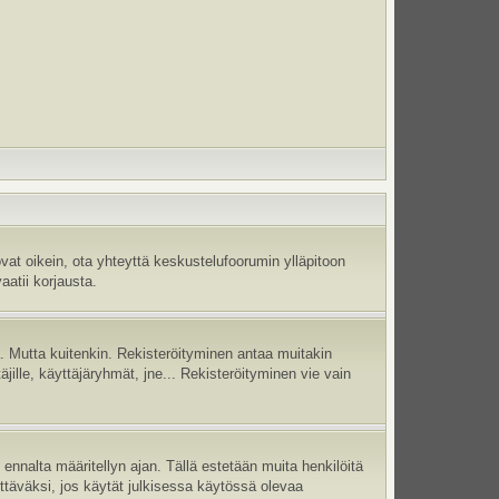
vat oikein, ota yhteyttä keskustelufoorumin ylläpitoon
aatii korjausta.
jä. Mutta kuitenkin. Rekisteröityminen antaa muitakin
täjille, käyttäjäryhmät, jne... Rekisteröityminen vie vain
ennalta määritellyn ajan. Tällä estetään muita henkilöitä
ettäväksi, jos käytät julkisessa käytössä olevaa