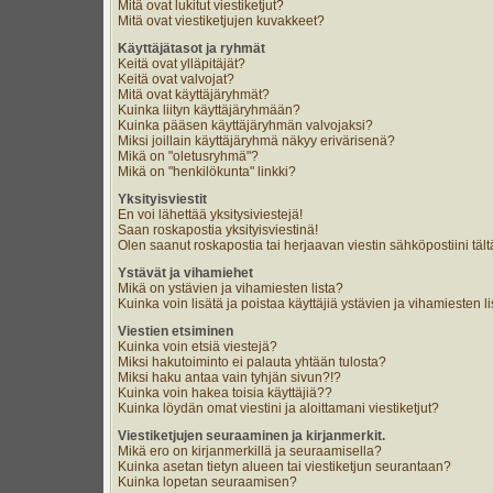
Mitä ovat lukitut viestiketjut?
Mitä ovat viestiketjujen kuvakkeet?
Käyttäjätasot ja ryhmät
Keitä ovat ylläpitäjät?
Keitä ovat valvojat?
Mitä ovat käyttäjäryhmät?
Kuinka liityn käyttäjäryhmään?
Kuinka pääsen käyttäjäryhmän valvojaksi?
Miksi joillain käyttäjäryhmä näkyy erivärisenä?
Mikä on "oletusryhmä"?
Mikä on "henkilökunta" linkki?
Yksityisviestit
En voi lähettää yksitysiviestejä!
Saan roskapostia yksityisviestinä!
Olen saanut roskapostia tai herjaavan viestin sähköpostiini tält
Ystävät ja vihamiehet
Mikä on ystävien ja vihamiesten lista?
Kuinka voin lisätä ja poistaa käyttäjiä ystävien ja vihamiesten li
Viestien etsiminen
Kuinka voin etsiä viestejä?
Miksi hakutoiminto ei palauta yhtään tulosta?
Miksi haku antaa vain tyhjän sivun?!?
Kuinka voin hakea toisia käyttäjiä??
Kuinka löydän omat viestini ja aloittamani viestiketjut?
Viestiketjujen seuraaminen ja kirjanmerkit.
Mikä ero on kirjanmerkillä ja seuraamisella?
Kuinka asetan tietyn alueen tai viestiketjun seurantaan?
Kuinka lopetan seuraamisen?