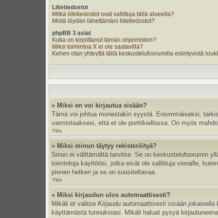
Liitetiedostot
Mitkä liitetiedostot ovat sallittuja tällä alueella?
Mistä löydän lähettämäni liitetiedostot?
phpBB 3 asiat
Kuka on kirjoittanut tämän ohjelmiston?
Miksi toimintoa X ei ole saatavilla?
Kehen otan yhteyttä tällä keskustelufoorumilla esiintyvistä loukka
» Miksi en voi kirjautua sisään?
Tämä voi johtua monestakin syystä. Ensimmäiseksi, tarkista,
varmistaaksesi, että et ole porttikiellossa. On myös mahdolli
Ylös
» Miksi minun täytyy rekisteröityä?
Sinun ei välttämättä tarvitse. Se on keskustelufoorumin yllä
toimintoja käyttöösi, jotka eivät ole sallittuja vieraille, k
pienen hetken ja se on suositeltavaa.
Ylös
» Miksi kirjaudun ulos automaattisesti?
Mikäli et valitse
Kirjaudu automaattisesti sisään jokaisella 
käyttämästä tunnuksiasi. Mikäli haluat pysyä kirjautuneena 