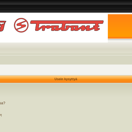
Usein kysyttyä
ssa?
?!