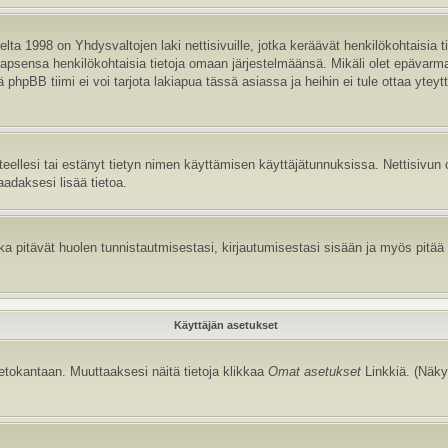
ta 1998 on Yhdysvaltojen laki nettisivuille, jotka keräävät henkilökohtaisia t
aa lapsensa henkilökohtaisia tietoja omaan järjestelmäänsä. Mikäli olet epävar
hpBB tiimi ei voi tarjota lakiapua tässä asiassa ja heihin ei tule ottaa yteyt
itteellesi tai estänyt tietyn nimen käyttämisen käyttäjätunnuksissa. Nettisiv
aadaksesi lisää tietoa.
 pitävät huolen tunnistautmisestasi, kirjautumisestasi sisään ja myös pitää kir
Käyttäjän asetukset
tietokantaan. Muuttaaksesi näitä tietoja klikkaa
Omat asetukset
Linkkiä. (Näky