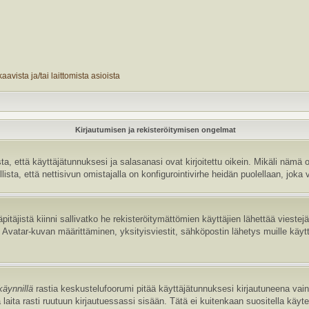
avista ja/tai laittomista asioista
Kirjautumisen ja rekisteröitymisen ongelmat
 että käyttäjätunnuksesi ja salasanasi ovat kirjoitettu oikein. Mikäli nämä o
sta, että nettisivun omistajalla on konfigurointivirhe heidän puolellaan, joka v
pitäjistä kiinni sallivatko he rekisteröitymättömien käyttäjien lähettää vieste
uten Avatar-kuvan määrittäminen, yksityisviestit, sähköpostin lähetys muille käyt
käynnillä
rastia keskustelufoorumi pitää käyttäjätunnuksesi kirjautuneena vain 
laita rasti ruutuun kirjautuessassi sisään. Tätä ei kuitenkaan suositella käyt