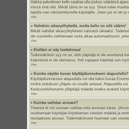
Vaikka palvelimen kello saattaa olla joskus väärässä ajas
missä sinä olet. Mikäli tämä on se syy. Sinun tulee muutt
tarjolla vain rekisteröityneille käyttäjille. Joten jos et ole jo
Ylös
» Vaihdoin aikavyöhykettä, mutta kello on silti väärin!
Mikäli vaihdoit aikavyöhykkeen varmasti oikeaksi. Todennä
ole suuniteltu vaihtamaan tuota aikaa automaattisesti, joten
Ylös
» Kieltäni ei näy luettelossa!
Todennäköisin syy on se, että yläpitäjä ei ole asentanut kiel
käännöstä ei ole olemassa. Voit vapaasti kääntää sen myös 
Ylös
» Kuinka näytän kuvan käyttäjätunnukseni alapuolella?
Käyttäjätunnuksesi alapuolella voi olla kaksi kuvaa Ensimmä
minkä statuksen ylläpito on sinulle antanut. Alapuolella v
Keskustelufoorumin ylläpitäjä määrää ovatko avatarit käytös
Ylös
» Kuinka vaihdan arvoani?
Yleensä et voi suoraan vaihtaa mitä arvonasi lukee. (Arvo
osoittamaan käyttäjän kirjoittamien viestien määrää ja erotta
nostaaksesi arvoasi. Todennäköisesti huomaat vain viesti
Ylös