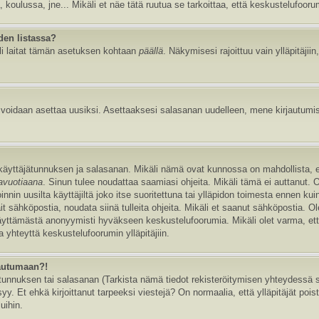
, koulussa, jne... Mikäli et näe tätä ruutua se tarkoittaa, että keskustelufoor
den listassa?
li laitat tämän asetuksen kohtaan
päällä
. Näkymisesi rajoittuu vain ylläpitäjiin,
e voidaan asettaa uusiksi. Asettaaksesi salasanan uudelleen, mene kirjautumi
n käyttäjätunnuksen ja salasanan. Mikäli nämä ovat kunnossa on mahdollista, 
tavuotiaana
. Sinun tulee noudattaa saamiasi ohjeita. Mikäli tämä ei auttanut. 
in uusilta käyttäjiltä joko itse suoritettuna tai ylläpidon toimesta ennen kuin v
ait sähköpostia, noudata siinä tulleita ohjeita. Mikäli et saanut sähköpostia. 
äyttämästä anonyymisti hyväkseen keskustelufoorumia. Mikäli olet varma, että 
 yhteyttä keskustelufoorumin ylläpitäjiin.
jautumaan?!
nnuksen tai salasanan (Tarkista nämä tiedot rekisteröitymisen yhteydessä saa
y. Et ehkä kirjoittanut tarpeeksi viestejä? On normaalia, että ylläpitäjät pois
uihin.