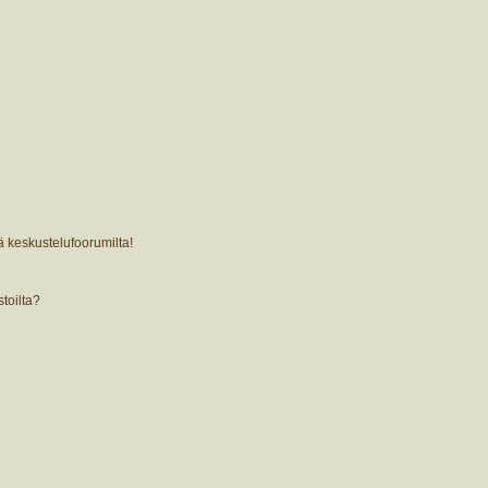
ä keskustelufoorumilta!
stoilta?