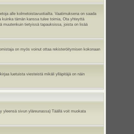
ietoja alle kolmetoistavuotiailta. Vaatimuksena on saada
ma kuinka tämän kanssa tulee toimia, Ota yhteyttä
tä muutenkuin tietyissä tapauksissa, joista on lisää
un omistaja on myös voinut ottaa rekisteröitymisen kokonaan
jaa luetuista viesteistä mikäli ylläpitäjä on näin
y yleensä sivun yläreunassa) Täällä voit muokata