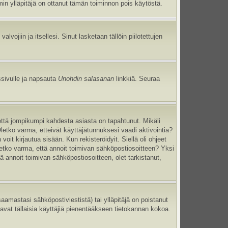
umin ylläpitäjä on ottanut tämän toiminnon pois käytöstä.
 valvojiin ja itsellesi. Sinut lasketaan tällöin piilotettujen
ssivulle ja napsauta
Unohdin salasanan
linkkiä. Seuraa
että jompikumpi kahdesta asiasta on tapahtunut. Mikäli
Oletko varma, etteivät käyttäjätunnuksesi vaadi aktivointia?
oit kirjautua sisään. Kun rekisteröidyit. Siellä oli ohjeet
Oletko varma, että annoit toimivan sähköpostiosoitteen? Yksi
annoit toimivan sähköpostiosoitteen, olet tarkistanut,
mastasi sähköpostiviestistä) tai ylläpitäjä on poistanut
tavat tällaisia käyttäjiä pienentääkseen tietokannan kokoa.