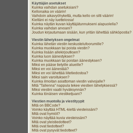
Käyttäjän asetukset
Kuinka vaihdan asetuksiani?
Kellonaika on väärin!
Vaihdoin aikavyöhykettä, mutta kello on silti väärin!
Kieltäni ei näy luettelossa!
Kuinka näytän kuvan käyttäjätunnukseni alapuolella?
Kuinka vaihdan arvoani?
Joudun kirjautumaan sisään, kun yritän lähettää sähköpostia?
Viestin lähetyksen ongelmat
Kuinka lähetän viestin keskustelufoorumille?
Kuinka muokkaan tai poista viestin?
Kuinka lisään allekirjoutksen?
Kuinka luon äänestyksen?
Kuinka muokkaan tai poistan äänestyksen?
Miksi en pääse tietyille alueille?
Miksi en voi äänestää?
Miksi en voi lähettää liitetiedostoa?
Miksi sain varoituksen?
Kuinka ilmoitan asiattoman viestin valvojalle?
Mitä "Tallenna" nappula tekee viestien lähetyksessä?
Miksi viestini vaatii hyväksynnän?
Kuinka tönäisen viestiketjuani?
Viestien muotoilu ja viestityypit
Mitä on BBCode?
Voinko käyttää HTML-kieltä viesteissäni?
Mitä ovat hymiöt?
Voinko näyttää kuvia viesteissäni?
Mitä ovat yleistiedotteet?
Mitä ovat tiedotteet?
Mitä ovat pysyvät tiedotteet?