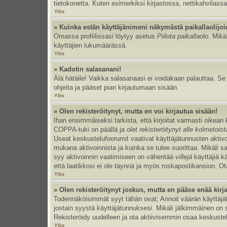
tietokonetta. Kuten esimerkiksi kirjastossa, nettikahvilassa
Ylös
» Kuinka estän käyttäjänimeni näkymästä paikallaolijoi
Omassa profiilissasi löytyy asetus
Piilota paikallaolo
. Mikä
käyttäjien lukumäärässä.
Ylös
» Kadotin salasanani!
Älä hätäile! Vaikka salasanaasi ei voidakaan palauttaa. S
ohjeita ja pääset pian kirjautumaan sisään.
Ylös
» Olen rekisteröitynyt, mutta en voi kirjautua sisään!
Ihan ensimmäiseksi tarkista, että kirjoitat varmasti oikea
COPPA-tuki on päällä ja
olet rekisteröitynyt alle kolmetois
Useat keskustelufoorumit vaativat käyttäjätunnusten aktivoinn
mukana aktivoinnista ja kuinka se tulee suorittaa. Mikäli s
syy aktivoinnin vaatimiseen on vähentää
villejä
käyttäjiä k
että laatikkosi ei ole täynnä ja myös roskapostikansion. Ota
Ylös
» Olen rekisteröitynyt joskus, mutta en pääse enää kir
Todennäköisimmät syyt tähän ovat; Annoit väärän käyttäjätu
jostain syystä käyttäjätunnuksesi. Mikäli jälkimmäinen on sy
Rekisteröidy uudelleen ja ota aktiivisemmin osaa keskustel
Ylös