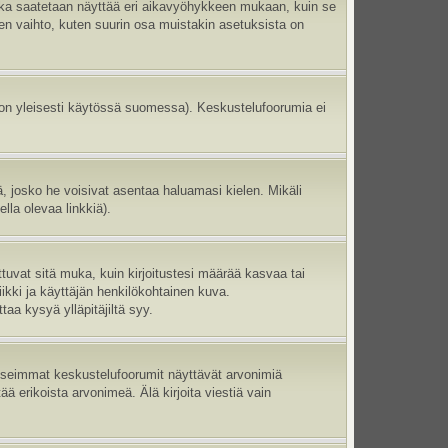
aika saatetaan näyttää eri aikavyöhykkeen mukaan, kuin se
en vaihto, kuten suurin osa muistakin asetuksista on
 on yleisesti käytössä suomessa). Keskustelufoorumia ei
ltä, josko he voisivat asentaa haluamasi kielen. Mikäli
lla olevaa linkkiä).
ttuvat sitä muka, kuin kirjoitustesi määrää kasvaa tai
ikki ja käyttäjän henkilökohtainen kuva.
aa kysyä ylläpitäjiltä syy.
 Useimmat keskustelufoorumit näyttävät arvonimiä
tää erikoista arvonimeä. Älä kirjoita viestiä vain