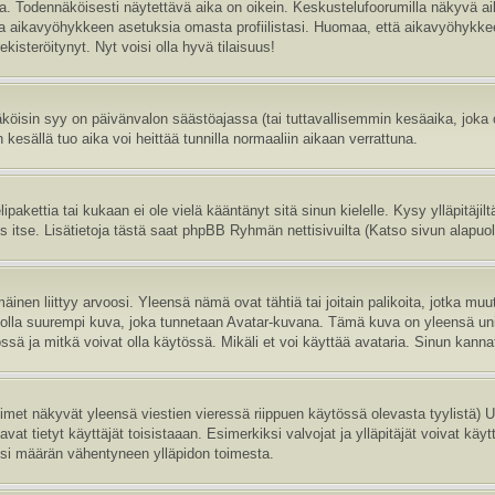
sa. Todennäköisesti näytettävä aika on oikein. Keskustelufoorumilla näkyvä 
aa aikavyöhykkeen asetuksia omasta profiilistasi. Huomaa, että aikavyöhykke
 rekisteröitynyt. Nyt voisi olla hyvä tilaisuus!
köisin syy on päivänvalon säästöajassa (tai tuttavallisemmin kesäaika, joka
 kesällä tuo aika voi heittää tunnilla normaaliin aikaan verrattuna.
ipakettia tai kukaan ei ole vielä kääntänyt sitä sinun kielelle. Kysy ylläpitäji
itse. Lisätietoja tästä saat phpBB Ryhmän nettisivuilta (Katso sivun alapuole
inen liittyy arvoosi. Yleensä nämä ovat tähtiä tai joitain palikoita, jotka muu
oi olla suurempi kuva, joka tunnetaan Avatar-kuvana. Tämä kuva on yleensä uni
sä ja mitkä voivat olla käytössä. Mikäli et voi käyttää avataria. Sinun kannatt
nimet näkyvät yleensä viestien vieressä riippuen käytössä olevasta tyylistä)
vat tietyt käyttäjät toisistaaan. Esimerkiksi valvojat ja ylläpitäjät voivat käyt
esi määrän vähentyneen ylläpidon toimesta.