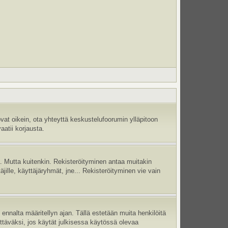
vat oikein, ota yhteyttä keskustelufoorumin ylläpitoon
aatii korjausta.
jä. Mutta kuitenkin. Rekisteröityminen antaa muitakin
täjille, käyttäjäryhmät, jne... Rekisteröityminen vie vain
ennalta määritellyn ajan. Tällä estetään muita henkilöitä
ettäväksi, jos käytät julkisessa käytössä olevaa