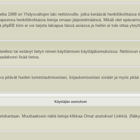
ta 1998 on Yhdysvaltojen laki nettisivuille, jotka keräävät henkilökohtaisia t
aa lapsensa henkilökohtaisia tietoja omaan järjestelmäänsä. Mikäli olet epävar
hpBB tiimi ei voi tarjota lakiapua tässä asiassa ja heihin ei tule ottaa yteyt
itteellesi tai estänyt tietyn nimen käyttämisen käyttäjätunnuksissa. Nettisiv
aadaksesi lisää tietoa.
 pitävät huolen tunnistautmisestasi, kirjautumisestasi sisään ja myös pitää kir
Käyttäjän asetukset
tietokantaan. Muuttaaksesi näitä tietoja klikkaa
Omat asetukset
Linkkiä. (Näky