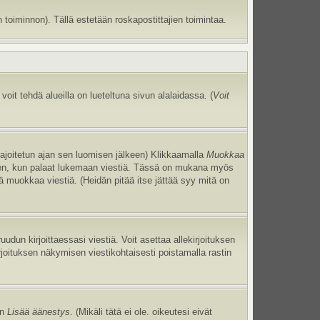
 toiminnon). Tällä estetään roskapostittajien toimintaa.
oit tehdä alueilla on lueteltuna sivun alalaidassa. (
Voit
 rajoitetun ajan sen luomisen jälkeen) Klikkaamalla
Muokkaa
uneen, kun palaat lukemaan viestiä. Tässä on mukana myös
jä muokkaa viestiä. (Heidän pitää itse jättää syy mitä on
uudun kirjoittaessasi viestiä. Voit asettaa allekirjoituksen
irjoituksen näkymisen viestikohtaisesti poistamalla rastin
an
Lisää äänestys
. (Mikäli tätä ei ole. oikeutesi eivät