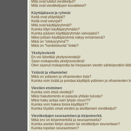
Mitä ovat lukitut viestiketjut?
Mitä ovat viestiketjujen kuvakkeet?
Käyttäjätasot ja ryhmät
Keitä ovat ylläpitäjät?
Keitä ovat valvojat?
Mitä ovat käyttäjäryhmät?
Kuinka liityn käyttäjäryhmään?
Kuinka pääsen käyttäjäryhmän valvojaksi?
Miksi joillain käyttäjäryhmä näkyy erivärisenä?
Mikä on "oletusryhmä"?
Mikä on "henkilökunta" linkki?
Yksityisviestit
En voi lähettää yksitysiviestejä!
Saan roskapostia yksityisviestinä!
Olen saanut roskapostia tai herjaavan viestin sähköpostiini tält
Ystävät ja vihamiehet
Mikä on ystävien ja vihamiesten lista?
Kuinka voin lisätä ja poistaa käyttäjiä ystävien ja vihamiesten li
Viestien etsiminen
Kuinka voin etsiä viestejä?
Miksi hakutoiminto ei palauta yhtään tulosta?
Miksi haku antaa vain tyhjän sivun?!?
Kuinka voin hakea toisia käyttäjiä??
Kuinka löydän omat viestini ja aloittamani viestiketjut?
Viestiketjujen seuraaminen ja kirjanmerkit.
Mikä ero on kirjanmerkillä ja seuraamisella?
Kuinka asetan tietyn alueen tai viestiketjun seurantaan?
Kuinka lopetan seuraamisen?