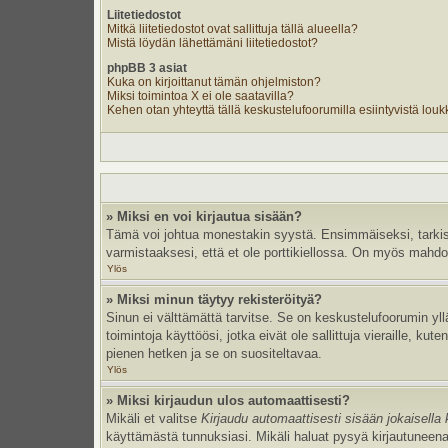
Liitetiedostot
Mitkä liitetiedostot ovat sallittuja tällä alueella?
Mistä löydän lähettämäni liitetiedostot?
phpBB 3 asiat
Kuka on kirjoittanut tämän ohjelmiston?
Miksi toimintoa X ei ole saatavilla?
Kehen otan yhteyttä tällä keskustelufoorumilla esiintyvistä loukka
» Miksi en voi kirjautua sisään?
Tämä voi johtua monestakin syystä. Ensimmäiseksi, tarkista,
varmistaaksesi, että et ole porttikiellossa. On myös mahdolli
Ylös
» Miksi minun täytyy rekisteröityä?
Sinun ei välttämättä tarvitse. Se on keskustelufoorumin yllä
toimintoja käyttöösi, jotka eivät ole sallittuja vieraille, k
pienen hetken ja se on suositeltavaa.
Ylös
» Miksi kirjaudun ulos automaattisesti?
Mikäli et valitse
Kirjaudu automaattisesti sisään jokaisella 
käyttämästä tunnuksiasi. Mikäli haluat pysyä kirjautuneena 