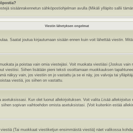
köpostia?
estejä sisäänrakennetun sähköpostiohjelman avulla (Mikäli ylläpito sallii tämän
Viestin lähetyksen ongelmat
aa. Saatat joutua kirjautumaan sisään ennen kuin voit lähettää viestin. Mitä v
it muokata ja poistaa vain omia viestejäsi. Voit muokata viestiäsi (Joskus vain
annut viestiisi. Siihen lisätään pieni teksti osoittamaan muokkauksen tapaht
näkyy vain, jos viestiin on jo vastattu ja se ei näy, jos valvoja tai ylläpitä
istaa viestiä, jos siihen on vastattu.
 asetuksissasi. Kun olet luonut allekirjoituksen. Voit valita
Lisää allekirjoitus
r
la siihen sopivan vaihtoehdon omista asetuksistasi. (Voit kuitenkin estää allek
viestiä (Tai muokkaat viestiketjun ensimmäistä viestiä) näet valikossa kohd