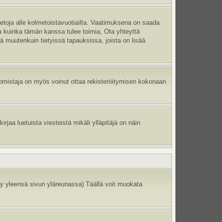
ietoja alle kolmetoistavuotiailta. Vaatimuksena on saada
ma kuinka tämän kanssa tulee toimia, Ota yhteyttä
tä muutenkuin tietyissä tapauksissa, joista on lisää
un omistaja on myös voinut ottaa rekisteröitymisen kokonaan
jaa luetuista viesteistä mikäli ylläpitäjä on näin
y yleensä sivun yläreunassa) Täällä voit muokata