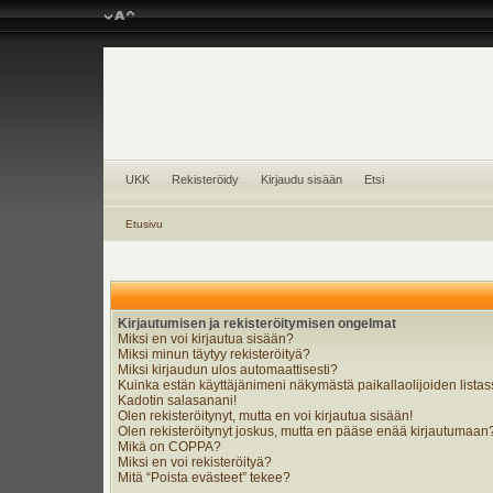
UKK
Rekisteröidy
Kirjaudu sisään
Etsi
Etusivu
Kirjautumisen ja rekisteröitymisen ongelmat
Miksi en voi kirjautua sisään?
Miksi minun täytyy rekisteröityä?
Miksi kirjaudun ulos automaattisesti?
Kuinka estän käyttäjänimeni näkymästä paikallaolijoiden lista
Kadotin salasanani!
Olen rekisteröitynyt, mutta en voi kirjautua sisään!
Olen rekisteröitynyt joskus, mutta en pääse enää kirjautumaan
Mikä on COPPA?
Miksi en voi rekisteröityä?
Mitä “Poista evästeet” tekee?