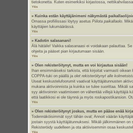
tietokonetta. Kuten esimerkiksi kirjastossa, nettikahvilassa
Ylös
» Kuinka estän käyttäjänimeni näkymästä paikallaolijoi
Omassa profiilissasi löytyy asetus
Piilota paikallaolo
. Mikä
käyttäjien lukumäärässä.
Ylös
» Kadotin salasanani!
Älä hätäile! Vaikka salasanaasi ei voidakaan palauttaa. S
ohjeita ja pääset pian kirjautumaan sisään.
Ylös
» Olen rekisteröitynyt, mutta en voi kirjautua sisään!
Ihan ensimmäiseksi tarkista, että kirjoitat varmasti oikea
COPPA-tuki on päällä ja
olet rekisteröitynyt alle kolmetois
Useat keskustelufoorumit vaativat käyttäjätunnusten aktivoinn
mukana aktivoinnista ja kuinka se tulee suorittaa. Mikäli s
syy aktivoinnin vaatimiseen on vähentää
villejä
käyttäjiä k
että laatikkosi ei ole täynnä ja myös roskapostikansion. Ota
Ylös
» Olen rekisteröitynyt joskus, mutta en pääse enää kir
Todennäköisimmät syyt tähän ovat; Annoit väärän käyttäjätu
jostain syystä käyttäjätunnuksesi. Mikäli jälkimmäinen on sy
Rekisteröidy uudelleen ja ota aktiivisemmin osaa keskustel
Ylös