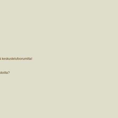
ä keskustelufoorumilta!
stoilta?