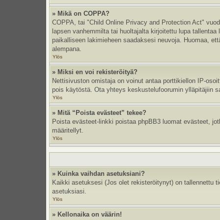
» Mikä on COPPA?
COPPA, tai "Child Online Privacy and Protection Act" vuodel
lapsen vanhemmilta tai huoltajalta kirjoitettu lupa tallent
paikalliseen lakimieheen saadaksesi neuvoja. Huomaa, että p
alempana.
Ylös
» Miksi en voi rekisteröityä?
Nettisivuston omistaja on voinut antaa porttikiellon IP-oso
pois käytöstä. Ota yhteys keskustelufoorumin ylläpitäjiin s
Ylös
» Mitä “Poista evästeet” tekee?
Poista evästeet-linkki poistaa phpBB3 luomat evästeet, jotka
määritellyt.
Ylös
» Kuinka vaihdan asetuksiani?
Kaikki asetuksesi (Jos olet rekisteröitynyt) on tallennettu 
asetuksiasi.
Ylös
» Kellonaika on väärin!