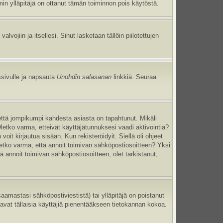
umin ylläpitäjä on ottanut tämän toiminnon pois käytöstä.
 valvojiin ja itsellesi. Sinut lasketaan tällöin piilotettujen
ssivulle ja napsauta
Unohdin salasanan
linkkiä. Seuraa
että jompikumpi kahdesta asiasta on tapahtunut. Mikäli
Oletko varma, etteivät käyttäjätunnuksesi vaadi aktivointia?
oit kirjautua sisään. Kun rekisteröidyit. Siellä oli ohjeet
Oletko varma, että annoit toimivan sähköpostiosoitteen? Yksi
annoit toimivan sähköpostiosoitteen, olet tarkistanut,
mastasi sähköpostiviestistä) tai ylläpitäjä on poistanut
tavat tällaisia käyttäjiä pienentääkseen tietokannan kokoa.