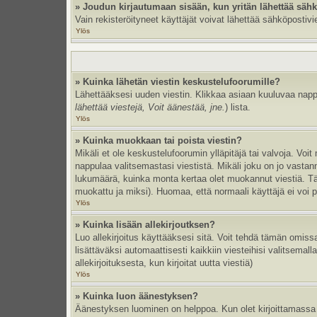
» Joudun kirjautumaan sisään, kun yritän lähettää säh
Vain rekisteröityneet käyttäjät voivat lähettää sähköpostivi
Ylös
» Kuinka lähetän viestin keskustelufoorumille?
Lähettääksesi uuden viestin. Klikkaa asiaan kuuluvaa nappul
lähettää viestejä, Voit äänestää, jne.
) lista.
Ylös
» Kuinka muokkaan tai poista viestin?
Mikäli et ole keskustelufoorumin ylläpitäjä tai valvoja. Vo
nappulaa valitsemastasi viestistä. Mikäli joku on jo vast
lukumäärä, kuinka monta kertaa olet muokannut viestiä. Tämä 
muokattu ja miksi). Huomaa, että normaali käyttäjä ei voi po
Ylös
» Kuinka lisään allekirjoutksen?
Luo allekirjoitus käyttääksesi sitä. Voit tehdä tämän omissa
lisättäväksi automaattisesti kaikkiin viesteihisi valitsemal
allekirjoituksesta, kun kirjoitat uutta viestiä)
Ylös
» Kuinka luon äänestyksen?
Äänestyksen luominen on helppoa. Kun olet kirjoittamassa 