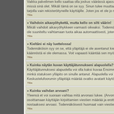
Vaikka palvelimen kello saattaa olla joskus väärässä ajas
missä sinä olet. Mikäli tämä on se syy. Sinun tulee muutt
tarjolla vain rekisteröityneille käyttäjille. Joten jos et ole jo
Ylös
» Vaihdoin aikavyöhykettä, mutta kello on silti väärin!
Mikäli vaihdoit aikavyöhykkeen varmasti oikeaksi. Todennä
ole suuniteltu vaihtamaan tuota aikaa automaattisesti, joten
Ylös
» Kieltäni ei näy luettelossa!
Todennäköisin syy on se, että yläpitäjä ei ole asentanut kiel
käännöstä ei ole olemassa. Voit vapaasti kääntää sen myös 
Ylös
» Kuinka näytän kuvan käyttäjätunnukseni alapuolella?
Käyttäjätunnuksesi alapuolella voi olla kaksi kuvaa Ensimmä
minkä statuksen ylläpito on sinulle antanut. Alapuolella v
Keskustelufoorumin ylläpitäjä määrää ovatko avatarit käytös
Ylös
» Kuinka vaihdan arvoani?
Yleensä et voi suoraan vaihtaa mitä arvonasi lukee. (Arvo
osoittamaan käyttäjän kirjoittamien viestien määrää ja erotta
nostaaksesi arvoasi. Todennäköisesti huomaat vain viesti
Ylös