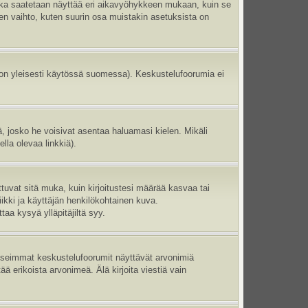
aika saatetaan näyttää eri aikavyöhykkeen mukaan, kuin se
en vaihto, kuten suurin osa muistakin asetuksista on
 on yleisesti käytössä suomessa). Keskustelufoorumia ei
ltä, josko he voisivat asentaa haluamasi kielen. Mikäli
lla olevaa linkkiä).
ttuvat sitä muka, kuin kirjoitustesi määrää kasvaa tai
ikki ja käyttäjän henkilökohtainen kuva.
aa kysyä ylläpitäjiltä syy.
 Useimmat keskustelufoorumit näyttävät arvonimiä
tää erikoista arvonimeä. Älä kirjoita viestiä vain