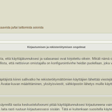
avista ja/tai laittomista asioista
Kirjautumisen ja rekisteröitymisen ongelmat
 että käyttäjätunnuksesi ja salasanasi ovat kirjoitettu oikein. Mikäli nämä o
sta, että nettisivun omistajalla on konfigurointivirhe heidän puolellaan, joka v
pitäjistä kiinni sallivatko he rekisteröitymättömien käyttäjien lähettää vieste
uten Avatar-kuvan määrittäminen, yksityisviestit, sähköpostin lähetys muille käyt
käynnillä
rastia keskustelufoorumi pitää käyttäjätunnuksesi kirjautuneena vain 
laita rasti ruutuun kirjautuessassi sisään. Tätä ei kuitenkaan suositella käyt