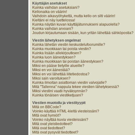
Käyttäjän asetukset
Kuinka vaihdan asetuksiani?
Kellonaika on väärin!
Vaihdoin aikavyöhykettä, mutta kello on silti väärin!
Kieltäni ei näy luettelossa!
Kuinka näytän kuvan käyttäjätunnukseni alapuolella?
Kuinka vaihdan arvoani?
Joudun kirjautumaan sisään, kun yritän lähettää sähköpostia?
Viestin lähetyksen ongelmat
Kuinka lähetän viestin keskustelufoorumille?
Kuinka muokkaan tai poista viestin?
Kuinka lisään allekirjoutksen?
Kuinka luon äänestyksen?
Kuinka muokkaan tai poistan äänestyksen?
Miksi en pääse tietyille alueille?
Miksi en voi äänestää?
Miksi en voi lähettää liitetiedostoa?
Miksi sain varoituksen?
Kuinka ilmoitan asiattoman viestin valvojalle?
Mitä "Tallenna" nappula tekee viestien lähetyksessä?
Miksi viestini vaatii hyväksynnän?
Kuinka tönäisen viestiketjuani?
Viestien muotoilu ja viestityypit
Mitä on BBCode?
Voinko käyttää HTML-kieltä viesteissäni?
Mitä ovat hymiöt?
Voinko näyttää kuvia viesteissäni?
Mitä ovat yleistiedotteet?
Mitä ovat tiedotteet?
Mitä ovat pysyvät tiedotteet?