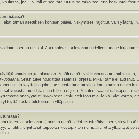
, koulussa, jne... Mikäli et näe tätä ruutua se tarkoittaa, että keskustelufoor
den listassa?
li laitat tämän asetuksen kohtaan
päällä
. Näkymisesi rajoittuu vain ylläpitäjiin,
e voidaan asettaa uusiksi. Asettaaksesi salasanan uudelleen, mene kirjautumi
n käyttäjätunnuksen ja salasanan. Mikäli nämä ovat kunnossa on mahdollista, 
tavuotiaana
. Sinun tulee noudattaa saamiasi ohjeita. Mikäli tämä ei auttanut. 
in uusilta käyttäjiltä joko itse suoritettuna tai ylläpidon toimesta ennen kuin v
ait sähköpostia, noudata siinä tulleita ohjeita. Mikäli et saanut sähköpostia. 
äyttämästä anonyymisti hyväkseen keskustelufoorumia. Mikäli olet varma, että 
 yhteyttä keskustelufoorumin ylläpitäjiin.
jautumaan?!
nnuksen tai salasanan (Tarkista nämä tiedot rekisteröitymisen yhteydessä saa
y. Et ehkä kirjoittanut tarpeeksi viestejä? On normaalia, että ylläpitäjät pois
uihin.