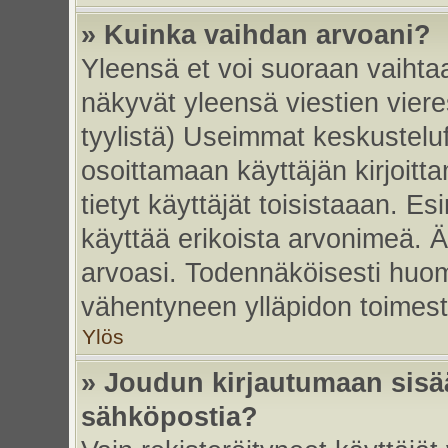
» Kuinka vaihdan arvoani?
Yleensä et voi suoraan vaihta
näkyvät yleensä viestien vier
tyylistä) Useimmat keskustelu
osoittamaan käyttäjän kirjoitt
tietyt käyttäjät toisistaaan. Esi
käyttää erikoista arvonimeä. Äl
arvoasi. Todennäköisesti huom
vähentyneen ylläpidon toimest
Ylös
» Joudun kirjautumaan sisää
sähköpostia?