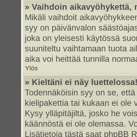
» Vaihdoin aikavyöhykettä, m
Mikäli vaihdoit aikavyöhykkee
syy on päivänvalon säästöajas
joka on yleisesti käytössä su
suuniteltu vaihtamaan tuota ai
aika voi heittää tunnilla norma
Ylös
» Kieltäni ei näy luettelossa
Todennäköisin syy on se, että 
kielipakettia tai kukaan ei ole 
Kysy ylläpitäjiltä, josko he vo
käännöstä ei ole olemassa. Vo
Lisätietoja tästä saat phpBB R