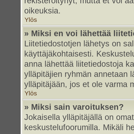
rekisteröitynyt, mutta et voi ää
oikeuksia.
Ylös
» Miksi en voi lähettää liite
Liitetiedostotjen lähetys on sal
käyttäjäkohtaisesti. Keskustelu
anna lähettää liitetiedostoja ka
ylläpitäjien ryhmän annetaan lä
ylläpitäjään, jos et ole varma mi
Ylös
» Miksi sain varoituksen?
Jokaisella ylläpitäjällä on oma
keskustelufoorumilla. Mikäli he