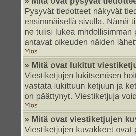
» Mitä ovat pysyvät tiedotte
Pysyvät tiedotteet näkyvät tied
ensimmäisellä sivulla. Nämä ti
ne tulisi lukea mhdollisimman p
antavat oikeuden näiden lähe
Ylös
» Mitä ovat lukitut viestiketj
Viestiketjujen lukitsemisen hoit
vastata lukittuun ketjuun ja k
on päättynyt. Viestiketjuja vo
Ylös
» Mitä ovat viestiketjujen k
Viestiketjujen kuvakkeet ovat pi