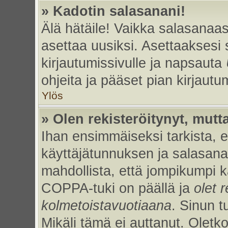
» Kadotin salasanani!
Älä hätäile! Vaikka salasanaas
asettaa uusiksi. Asettaaksesi
kirjautumissivulle ja napsauta
ohjeita ja pääset pian kirjaut
Ylös
» Olen rekisteröitynyt, mutta
Ihan ensimmäiseksi tarkista, et
käyttäjätunnuksen ja salasan
mahdollista, että jompikumpi k
COPPA-tuki on päällä ja
olet r
kolmetoistavuotiaana
. Sinun t
Mikäli tämä ei auttanut. Oletk