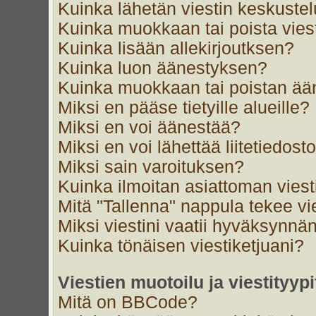
Kuinka lähetän viestin keskustel
Kuinka muokkaan tai poista vies
Kuinka lisään allekirjoutksen?
Kuinka luon äänestyksen?
Kuinka muokkaan tai poistan ä
Miksi en pääse tietyille alueille?
Miksi en voi äänestää?
Miksi en voi lähettää liitetiedost
Miksi sain varoituksen?
Kuinka ilmoitan asiattoman viest
Mitä "Tallenna" nappula tekee v
Miksi viestini vaatii hyväksynnä
Kuinka tönäisen viestiketjuani?
Viestien muotoilu ja viestityypi
Mitä on BBCode?