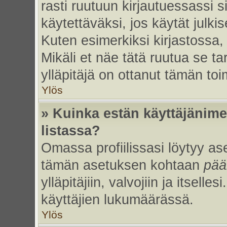
rasti ruutuun kirjautuessassi s
käytettäväksi, jos käytät julk
Kuten esimerkiksi kirjastossa, 
Mikäli et näe tätä ruutua se ta
ylläpitäjä on ottanut tämän to
Ylös
» Kuinka estän käyttäjänime
listassa?
Omassa profiilissasi löytyy a
tämän asetuksen kohtaan
pää
ylläpitäjiin, valvojiin ja itselles
käyttäjien lukumäärässä.
Ylös