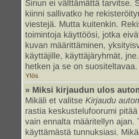
Sinun ei välttämättä tarvitse. 
kiinni sallivatko he rekisteröi
viestejä. Mutta kuitenkin. Rek
toimintoja käyttöösi, jotka eivät
kuvan määrittäminen, yksityisv
käyttäjille, käyttäjäryhmät, jn
hetken ja se on suositeltavaa.
Ylös
» Miksi kirjaudun ulos auto
Mikäli et valitse
Kirjaudu autom
rastia keskustelufoorumi pitää
vain ennalta määritellyn ajan. 
käyttämästä tunnuksiasi. Mikäl