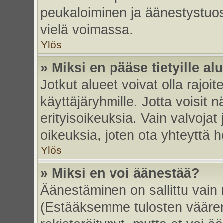
peukaloiminen ja äänestystuo
vielä voimassa.
Ylös
» Miksi en pääse tietyille alu
Jotkut alueet voivat olla rajoitett
käyttäjäryhmille. Jotta voisit nä
erityisoikeuksia. Vain valvojat 
oikeuksia, joten ota yhteyttä h
Ylös
» Miksi en voi äänestää?
Äänestäminen on sallittu vain re
(Estääksemme tulosten väärent