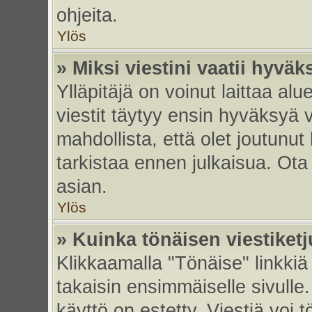
ohjeita.
Ylös
» Miksi viestini vaatii hyvä
Ylläpitäjä on voinut laittaa alu
viestit täytyy ensin hyväksyä 
mahdollista, että olet joutunut
tarkistaa ennen julkaisua. Ota y
asian.
Ylös
» Kuinka tönäisen viestiket
Klikkaamalla "Tönäise" linkkiä 
takaisin ensimmäiselle sivulle.
käyttö on estetty. Viestiä voi t