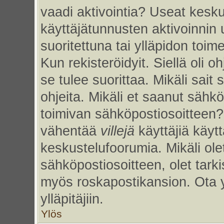
vaadi aktivointia? Useat kesku
käyttäjätunnusten aktivoinnin uu
suoritettuna tai ylläpidon toim
Kun rekisteröidyit. Siellä oli 
se tulee suorittaa. Mikäli sait 
ohjeita. Mikäli et saanut sähk
toimivan sähköpostiosoitteen?
vähentää
villejä
käyttäjiä käy
keskustelufoorumia. Mikäli ole
sähköpostiosoitteen, olet tarkis
myös roskapostikansion. Ota 
ylläpitäjiin.
Ylös