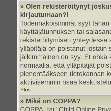
» Olen rekisteröitynyt josk
kirjautumaan?!
Todennäköisimmät syyt tähän 
käyttäjätunnuksen tai salasan
rekisteröitymisen yhteydessä s
ylläpitäjä on poistanut jostain
jälkimmäinen on syy. Et ehkä k
normaalia, että ylläpitäjät poist
pienentääkseen tietokannan ko
aktiivisemmin osaa keskustelu
Ylös
» Mikä on COPPA?
COPPA, tai "Child Online Priv