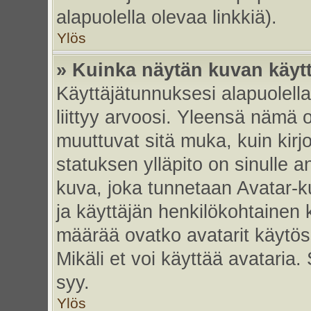
alapuolella olevaa linkkiä).
Ylös
» Kuinka näytän kuvan käyt
Käyttäjätunnuksesi alapuolell
liittyy arvoosi. Yleensä nämä ov
muuttuvat sitä muka, kuin kirj
statuksen ylläpito on sinulle a
kuva, joka tunnetaan Avatar-
ja käyttäjän henkilökohtainen 
määrää ovatko avatarit käytöss
Mikäli et voi käyttää avataria.
syy.
Ylös