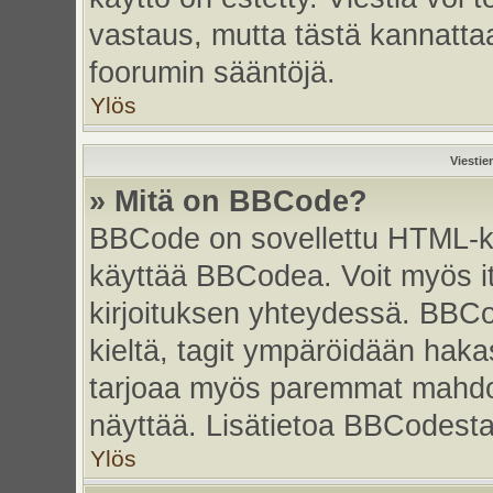
vastaus, mutta tästä kannattaa
foorumin sääntöjä.
Ylös
Viestie
» Mitä on BBCode?
BBCode on sovellettu HTML-kiel
käyttää BBCodea. Voit myös i
kirjoituksen yhteydessä. BBCo
kieltä, tagit ympäröidään hakasu
tarjoaa myös paremmat mahdoll
näyttää. Lisätietoa BBCodesta s
Ylös