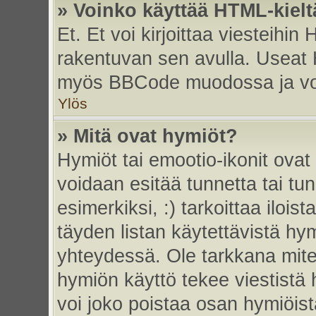
» Voinko käyttää HTML-kielt
Et. Et voi kirjoittaa viesteihin
rakentuvan sen avulla. Useat 
myös BBCode muodossa ja voit 
Ylös
» Mitä ovat hymiöt?
Hymiöt tai emootio-ikonit ovat 
voidaan esitää tunnetta tai tun
esimerkiksi, :) tarkoittaa iloista
täyden listan käytettävistä hym
yhteydessä. Ole tarkkana miten
hymiön käyttö tekee viestistä 
voi joko poistaa osan hymiöistä