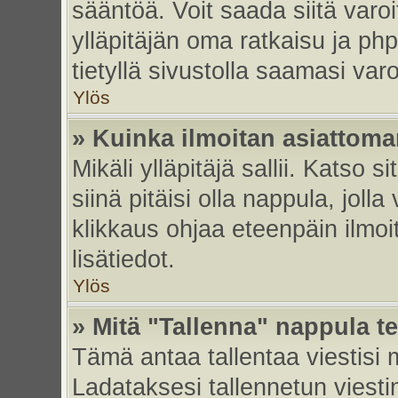
sääntöä. Voit saada siitä var
ylläpitäjän oma ratkaisu ja p
tietyllä sivustolla saamasi va
Ylös
» Kuinka ilmoitan asiattoman
Mikäli ylläpitäjä sallii. Katso s
siinä pitäisi olla nappula, joll
klikkaus ohjaa eteenpäin ilmoi
lisätiedot.
Ylös
» Mitä "Tallenna" nappula t
Tämä antaa tallentaa viestisi
Ladataksesi tallennetun viesti