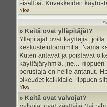
sisältöä. Kuvakkeiden käytöstä
Ylös
Käy
» Keitä ovat ylläpitäjät?
Ylläpitäjät ovat käyttäjiä, joi
keskustelufoorumilla. Nämä käy
Kuten antavat ja poistavat oikeu
käyttäjäryhmiä, jne... riippue
perustaja on heille antanut. He
oikeudet kaikkialle riippuen sii
Ylös
» Keitä ovat valvojat?
Valvojat ovat käyttäjiä (tai ry