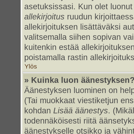
asetuksissasi. Kun olet luonut 
allekirjoitus
ruudun kirjoittaessa
allekirjoituksen lisättäväksi au
valitsemalla siihen sopivan va
kuitenkin estää allekirjoitukse
poistamalla rastin allekirjoituks
Ylös
» Kuinka luon äänestyksen
Äänestyksen luominen on helpp
(Tai muokkaat viestiketjun ens
kohdan
Lisää äänestys
. (Mikäl
todennäköisesti riitä äänsety
äänestykselle otsikko ja vähin