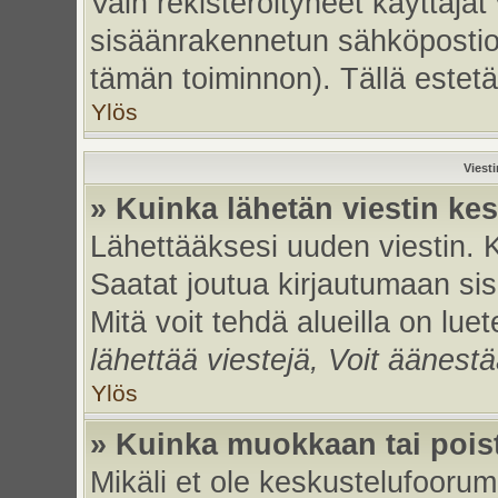
Vain rekisteröityneet käyttäjät
sisäänrakennetun sähköpostiohje
tämän toiminnon). Tällä estetä
Ylös
Viest
» Kuinka lähetän viestin ke
Lähettääksesi uuden viestin. 
Saatat joutua kirjautumaan sis
Mitä voit tehdä alueilla on luet
lähettää viestejä, Voit äänestä
Ylös
» Kuinka muokkaan tai poist
Mikäli et ole keskustelufoorumi