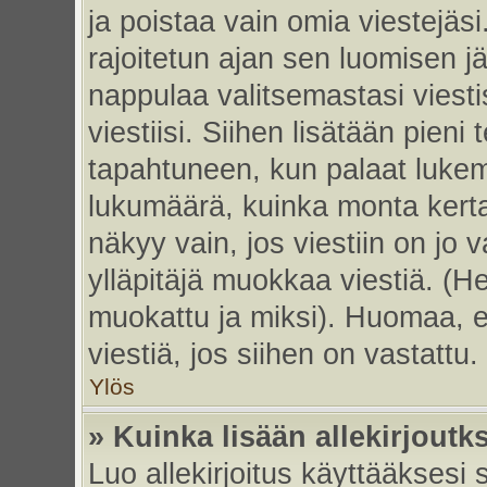
ja poistaa vain omia viestejäsi
rajoitetun ajan sen luomisen j
nappulaa valitsemastasi viesti
viestiisi. Siihen lisätään pie
tapahtuneen, kun palaat luke
lukumäärä, kuinka monta kert
näkyy vain, jos viestiin on jo v
ylläpitäjä muokkaa viestiä. (He
muokattu ja miksi). Huomaa, et
viestiä, jos siihen on vastattu.
Ylös
» Kuinka lisään allekirjoutk
Luo allekirjoitus käyttääksesi