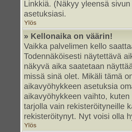
Linkkiä. (Näkyy yleensä sivun
asetuksiasi.
Ylös
» Kellonaika on väärin!
Vaikka palvelimen kello saatta
Todennäköisesti näytettävä ai
näkyvä aika saatetaan näyttä
missä sinä olet. Mikäli tämä o
aikavyöhykkeen asetuksia omas
aikavyöhykkeen vaihto, kuten 
tarjolla vain rekisteröityneille k
rekisteröitynyt. Nyt voisi olla h
Ylös