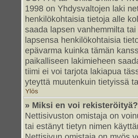
1998 on Yhdysvaltojen laki nett
henkilökohtaisia tietoja alle k
saada lapsen vanhemmilta tai hu
lapsensa henkilökohtaisia tiet
epävarma kuinka tämän kanssa
paikalliseen lakimieheen saa
tiimi ei voi tarjota lakiapua tä
yteyttä muutenkuin tietyissä t
Ylös
» Miksi en voi rekisteröityä?
Nettisivuston omistaja on voinu
tai estänyt tietyn nimen käytt
Nettisivun omistaja on myös vo