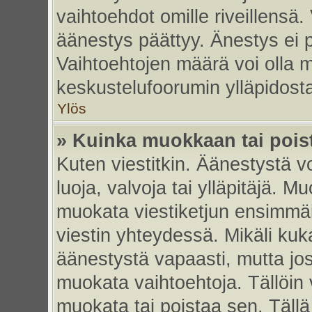
vaihtoehdot omille riveillensä.
äänestys päättyy. Änestys ei p
Vaihtoehtojen määrä voi olla my
keskustelufoorumin ylläpidost
Ylös
» Kuinka muokkaan tai pois
Kuten viestitkin. Äänestystä 
luoja, valvoja tai ylläpitäjä. 
muokata viestiketjun ensimmäi
viestin yhteydessä. Mikäli kuk
äänestystä vapaasti, mutta jos
muokata vaihtoehtoja. Tällöin va
muokata tai poistaa sen. Täll