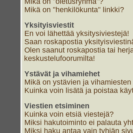
Mikä on "oletusryhmä"?
Mikä on "henkilökunta" linkki?
Yksityisviestit
En voi lähettää yksitysiviestejä!
Saan roskapostia yksityisviestin
Olen saanut roskapostia tai herja
keskustelufoorumilta!
Ystävät ja vihamiehet
Mikä on ystävien ja vihamiesten 
Kuinka voin lisätä ja poistaa käyt
Viestien etsiminen
Kuinka voin etsiä viestejä?
Miksi hakutoiminto ei palauta yh
Miksi haku antaa vain tyhjän siv