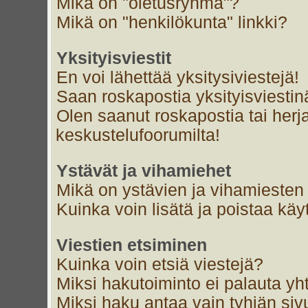
Mikä on "oletusryhmä"?
Mikä on "henkilökunta" linkki?
Yksityisviestit
En voi lähettää yksitysiviestejä!
Saan roskapostia yksityisviestin
Olen saanut roskapostia tai herja
keskustelufoorumilta!
Ystävät ja vihamiehet
Mikä on ystävien ja vihamiesten 
Kuinka voin lisätä ja poistaa käyt
Viestien etsiminen
Kuinka voin etsiä viestejä?
Miksi hakutoiminto ei palauta yh
Miksi haku antaa vain tyhjän siv