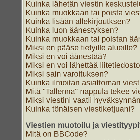
Kuinka lähetän viestin keskustel
Kuinka muokkaan tai poista vies
Kuinka lisään allekirjoutksen?
Kuinka luon äänestyksen?
Kuinka muokkaan tai poistan ä
Miksi en pääse tietyille alueille?
Miksi en voi äänestää?
Miksi en voi lähettää liitetiedost
Miksi sain varoituksen?
Kuinka ilmoitan asiattoman viest
Mitä "Tallenna" nappula tekee v
Miksi viestini vaatii hyväksynnä
Kuinka tönäisen viestiketjuani?
Viestien muotoilu ja viestityypi
Mitä on BBCode?