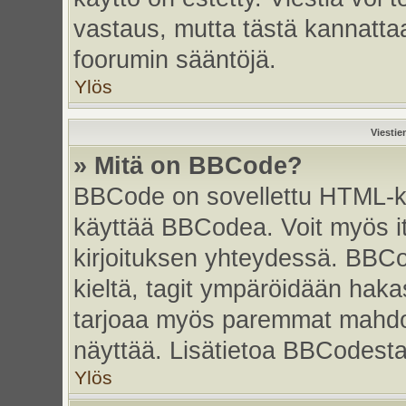
vastaus, mutta tästä kannattaa
foorumin sääntöjä.
Ylös
Viestie
» Mitä on BBCode?
BBCode on sovellettu HTML-kiel
käyttää BBCodea. Voit myös i
kirjoituksen yhteydessä. BBCo
kieltä, tagit ympäröidään hakasu
tarjoaa myös paremmat mahdoll
näyttää. Lisätietoa BBCodesta s
Ylös