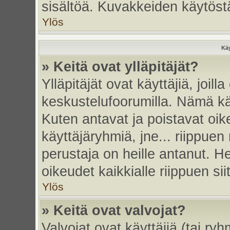
sisältöä. Kuvakkeiden käytöstä
Ylös
Käy
» Keitä ovat ylläpitäjät?
Ylläpitäjät ovat käyttäjiä, joi
keskustelufoorumilla. Nämä käy
Kuten antavat ja poistavat oikeu
käyttäjäryhmiä, jne... riippue
perustaja on heille antanut. He
oikeudet kaikkialle riippuen sii
Ylös
» Keitä ovat valvojat?
Valvojat ovat käyttäjiä (tai ry