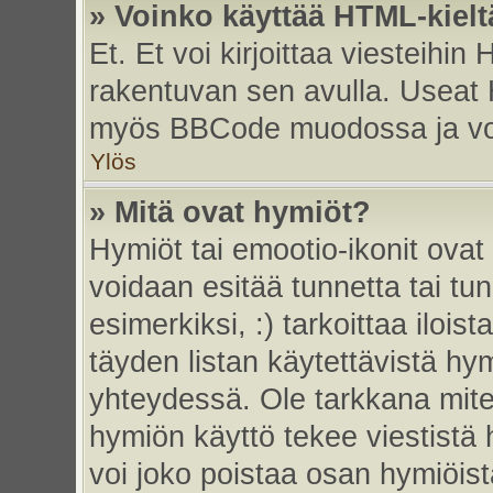
» Voinko käyttää HTML-kielt
Et. Et voi kirjoittaa viesteihin
rakentuvan sen avulla. Useat 
myös BBCode muodossa ja voit 
Ylös
» Mitä ovat hymiöt?
Hymiöt tai emootio-ikonit ovat 
voidaan esitää tunnetta tai tun
esimerkiksi, :) tarkoittaa iloista
täyden listan käytettävistä hym
yhteydessä. Ole tarkkana miten
hymiön käyttö tekee viestistä 
voi joko poistaa osan hymiöistä