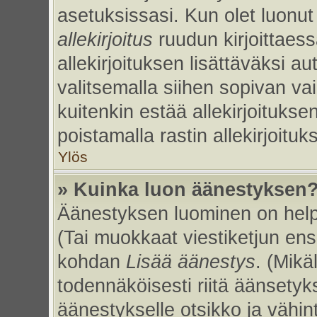
asetuksissasi. Kun olet luonut 
allekirjoitus
ruudun kirjoittaessa
allekirjoituksen lisättäväksi au
valitsemalla siihen sopivan va
kuitenkin estää allekirjoitukse
poistamalla rastin allekirjoituks
Ylös
» Kuinka luon äänestyksen
Äänestyksen luominen on helpp
(Tai muokkaat viestiketjun ens
kohdan
Lisää äänestys
. (Mikäl
todennäköisesti riitä äänsety
äänestykselle otsikko ja vähin