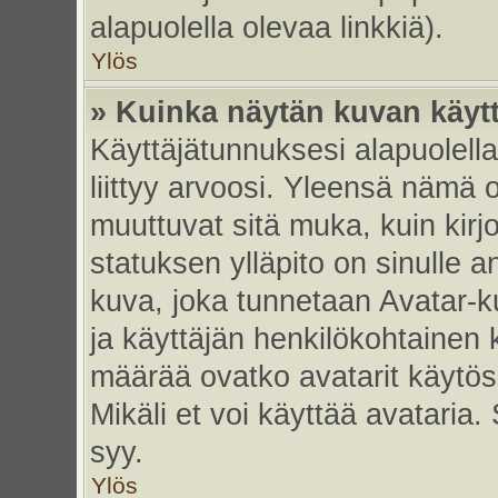
alapuolella olevaa linkkiä).
Ylös
» Kuinka näytän kuvan käyt
Käyttäjätunnuksesi alapuolell
liittyy arvoosi. Yleensä nämä ov
muuttuvat sitä muka, kuin kirj
statuksen ylläpito on sinulle a
kuva, joka tunnetaan Avatar-
ja käyttäjän henkilökohtainen 
määrää ovatko avatarit käytöss
Mikäli et voi käyttää avataria.
syy.
Ylös