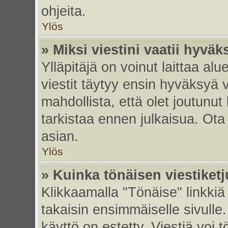
ohjeita.
Ylös
» Miksi viestini vaatii hyvä
Ylläpitäjä on voinut laittaa alu
viestit täytyy ensin hyväksyä 
mahdollista, että olet joutunut
tarkistaa ennen julkaisua. Ota y
asian.
Ylös
» Kuinka tönäisen viestiket
Klikkaamalla "Tönäise" linkkiä 
takaisin ensimmäiselle sivulle.
käyttö on estetty. Viestiä voi t