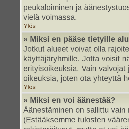
peukaloiminen ja äänestystuo
vielä voimassa.
Ylös
» Miksi en pääse tietyille alu
Jotkut alueet voivat olla rajoitett
käyttäjäryhmille. Jotta voisit nä
erityisoikeuksia. Vain valvojat 
oikeuksia, joten ota yhteyttä h
Ylös
» Miksi en voi äänestää?
Äänestäminen on sallittu vain re
(Estääksemme tulosten väärent