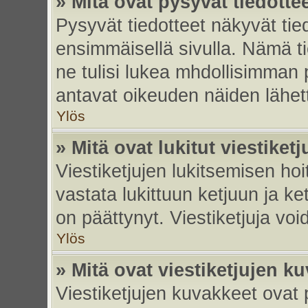
» Mitä ovat pysyvät tiedotte
Pysyvät tiedotteet näkyvät tied
ensimmäisellä sivulla. Nämä ti
ne tulisi lukea mhdollisimman p
antavat oikeuden näiden lähe
Ylös
» Mitä ovat lukitut viestiketj
Viestiketjujen lukitsemisen hoit
vastata lukittuun ketjuun ja k
on päättynyt. Viestiketjuja vo
Ylös
» Mitä ovat viestiketjujen k
Viestiketjujen kuvakkeet ovat pi