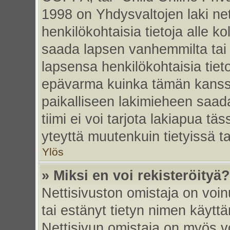
1998 on Yhdysvaltojen laki nett
henkilökohtaisia tietoja alle k
saada lapsen vanhemmilta tai hu
lapsensa henkilökohtaisia tiet
epävarma kuinka tämän kanssa
paikalliseen lakimieheen saa
tiimi ei voi tarjota lakiapua tä
yteyttä muutenkuin tietyissä t
Ylös
» Miksi en voi rekisteröityä?
Nettisivuston omistaja on voinu
tai estänyt tietyn nimen käytt
Nettisivun omistaja on myös vo