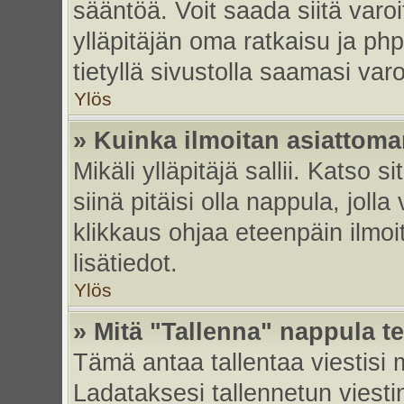
sääntöä. Voit saada siitä var
ylläpitäjän oma ratkaisu ja p
tietyllä sivustolla saamasi va
Ylös
» Kuinka ilmoitan asiattoman
Mikäli ylläpitäjä sallii. Katso s
siinä pitäisi olla nappula, joll
klikkaus ohjaa eteenpäin ilmoi
lisätiedot.
Ylös
» Mitä "Tallenna" nappula t
Tämä antaa tallentaa viestisi
Ladataksesi tallennetun viesti