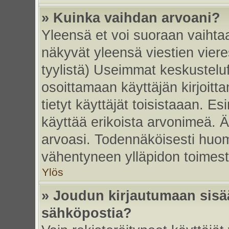
» Kuinka vaihdan arvoani?
Yleensä et voi suoraan vaihta
näkyvät yleensä viestien vier
tyylistä) Useimmat keskustelu
osoittamaan käyttäjän kirjoitt
tietyt käyttäjät toisistaaan. Esi
käyttää erikoista arvonimeä. Äl
arvoasi. Todennäköisesti huom
vähentyneen ylläpidon toimest
Ylös
» Joudun kirjautumaan sisää
sähköpostia?