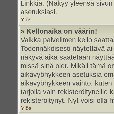
Linkkiä. (Näkyy yleensä sivun
asetuksiasi.
Ylös
» Kellonaika on väärin!
Vaikka palvelimen kello saatta
Todennäköisesti näytettävä ai
näkyvä aika saatetaan näyttä
missä sinä olet. Mikäli tämä o
aikavyöhykkeen asetuksia omas
aikavyöhykkeen vaihto, kuten 
tarjolla vain rekisteröityneille k
rekisteröitynyt. Nyt voisi olla h
Ylös