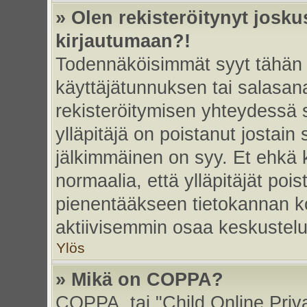
» Olen rekisteröitynyt josk
kirjautumaan?!
Todennäköisimmät syyt tähän 
käyttäjätunnuksen tai salasan
rekisteröitymisen yhteydessä s
ylläpitäjä on poistanut jostain
jälkimmäinen on syy. Et ehkä k
normaalia, että ylläpitäjät poist
pienentääkseen tietokannan ko
aktiivisemmin osaa keskustelu
Ylös
» Mikä on COPPA?
COPPA, tai "Child Online Priv