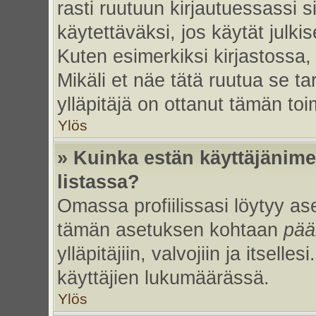
rasti ruutuun kirjautuessassi s
käytettäväksi, jos käytät julk
Kuten esimerkiksi kirjastossa, 
Mikäli et näe tätä ruutua se ta
ylläpitäjä on ottanut tämän to
Ylös
» Kuinka estän käyttäjänime
listassa?
Omassa profiilissasi löytyy a
tämän asetuksen kohtaan
pää
ylläpitäjiin, valvojiin ja itselles
käyttäjien lukumäärässä.
Ylös