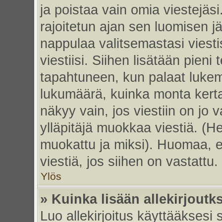
ja poistaa vain omia viestejäsi
rajoitetun ajan sen luomisen j
nappulaa valitsemastasi viesti
viestiisi. Siihen lisätään pie
tapahtuneen, kun palaat luke
lukumäärä, kuinka monta kert
näkyy vain, jos viestiin on jo v
ylläpitäjä muokkaa viestiä. (He
muokattu ja miksi). Huomaa, et
viestiä, jos siihen on vastattu.
Ylös
» Kuinka lisään allekirjoutk
Luo allekirjoitus käyttääksesi