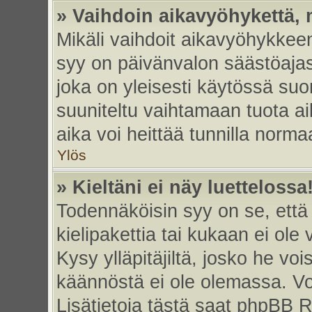
» Vaihdoin aikavyöhykettä, m
Mikäli vaihdoit aikavyöhykkee
syy on päivänvalon säästöajas
joka on yleisesti käytössä su
suuniteltu vaihtamaan tuota ai
aika voi heittää tunnilla norma
Ylös
» Kieltäni ei näy luettelossa
Todennäköisin syy on se, että 
kielipakettia tai kukaan ei ole 
Kysy ylläpitäjiltä, josko he vo
käännöstä ei ole olemassa. Vo
Lisätietoja tästä saat phpBB R