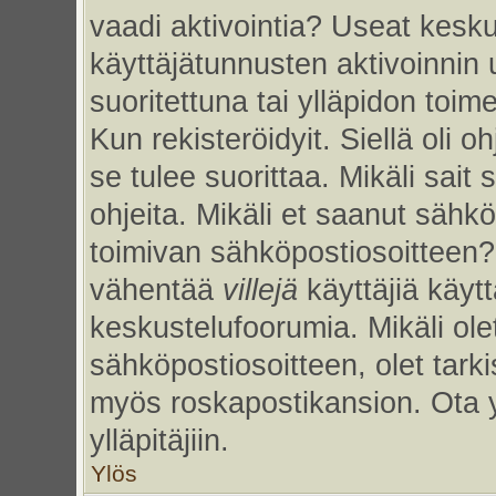
vaadi aktivointia? Useat kesku
käyttäjätunnusten aktivoinnin uu
suoritettuna tai ylläpidon toim
Kun rekisteröidyit. Siellä oli 
se tulee suorittaa. Mikäli sait 
ohjeita. Mikäli et saanut sähk
toimivan sähköpostiosoitteen?
vähentää
villejä
käyttäjiä käy
keskustelufoorumia. Mikäli ole
sähköpostiosoitteen, olet tarkis
myös roskapostikansion. Ota 
ylläpitäjiin.
Ylös