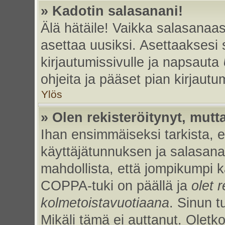
» Kadotin salasanani!
Älä hätäile! Vaikka salasanaas
asettaa uusiksi. Asettaaksesi
kirjautumissivulle ja napsauta
ohjeita ja pääset pian kirjaut
Ylös
» Olen rekisteröitynyt, mutta
Ihan ensimmäiseksi tarkista, et
käyttäjätunnuksen ja salasan
mahdollista, että jompikumpi k
COPPA-tuki on päällä ja
olet r
kolmetoistavuotiaana
. Sinun t
Mikäli tämä ei auttanut. Oletk