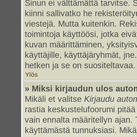
Sinun ei välttämättä tarvitse. 
kiinni sallivatko he rekisteröi
viestejä. Mutta kuitenkin. Rek
toimintoja käyttöösi, jotka eivät
kuvan määrittäminen, yksityisv
käyttäjille, käyttäjäryhmät, jn
hetken ja se on suositeltavaa.
Ylös
» Miksi kirjaudun ulos auto
Mikäli et valitse
Kirjaudu autom
rastia keskustelufoorumi pitää
vain ennalta määritellyn ajan. 
käyttämästä tunnuksiasi. Mikäl