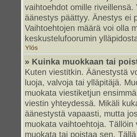
vaihtoehdot omille riveillensä.
äänestys päättyy. Änestys ei p
Vaihtoehtojen määrä voi olla my
keskustelufoorumin ylläpidost
Ylös
» Kuinka muokkaan tai pois
Kuten viestitkin. Äänestystä 
luoja, valvoja tai ylläpitäjä. 
muokata viestiketjun ensimmäi
viestin yhteydessä. Mikäli kuk
äänestystä vapaasti, mutta jos
muokata vaihtoehtoja. Tällöin va
muokata tai poistaa sen. Täll