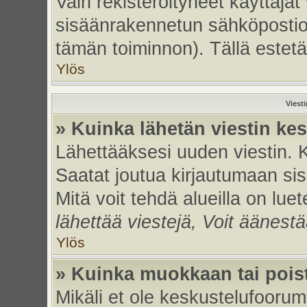
Vain rekisteröityneet käyttäjät
sisäänrakennetun sähköpostiohje
tämän toiminnon). Tällä estetä
Ylös
Viest
» Kuinka lähetän viestin ke
Lähettääksesi uuden viestin. 
Saatat joutua kirjautumaan sis
Mitä voit tehdä alueilla on luet
lähettää viestejä, Voit äänestä
Ylös
» Kuinka muokkaan tai poist
Mikäli et ole keskustelufoorumi