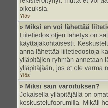
rekisteröitynyt, mutta et voi ää
oikeuksia.
Ylös
» Miksi en voi lähettää liite
Liitetiedostotjen lähetys on sal
käyttäjäkohtaisesti. Keskustelu
anna lähettää liitetiedostoja ka
ylläpitäjien ryhmän annetaan lä
ylläpitäjään, jos et ole varma mi
Ylös
» Miksi sain varoituksen?
Jokaisella ylläpitäjällä on oma
keskustelufoorumilla. Mikäli he